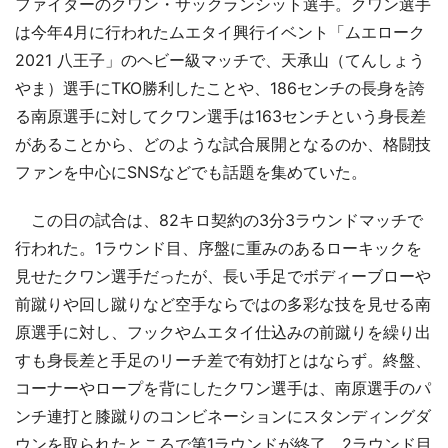
ファイターのクワン・サックランシット選手。クワン選手
は今年4月に行われたムエタイ興行イベント「ムエローク
2021 八王子」のヘビー級マッチで、天承山（てんしょう
やま）選手にTKO勝利したことや、186センチの長身を誇
る南原選手に対してクワン選手は163センチという身長差
があることから、どのような試合展開となるのか、格闘技
ファンを中心にSNSなどでも話題を集めていた。
この日の試合は、82キロ契約の3分3ラウンドマッチで
行われた。1ラウンド目、序盤に重みのあるローキックを
見せたクワン選手だったが、長い手足でボディーブローや
前蹴りや回し蹴りなど空手ならではの多彩な技を見せる南
原選手に対し、フックやムエタイ仕込みの前蹴りを繰り出
すも身長差と手足のリーチ差で有効打とはならず。終盤、
コーナーやロープを背にしたクワン選手は、南原選手のパ
ンチ連打と膝蹴りのコンビネーションにスタンディングダ
ウンを取られたところで第1ラウンドが終了。2ラウンド目