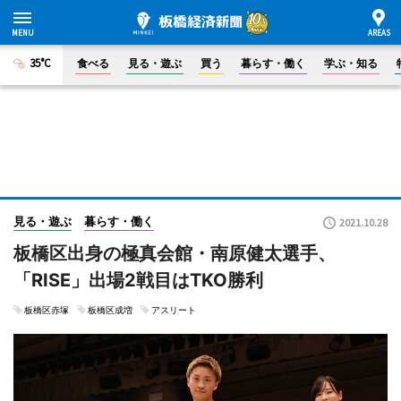
35°C
食べる
見る・遊ぶ
買う
暮らす・働く
学ぶ・知る
見る・遊ぶ
暮らす・働く
2021.10.28
板橋区出身の極真会館・南原健太選手、
「RISE」出場2戦目はTKO勝利
板橋区赤塚
板橋区成増
アスリート