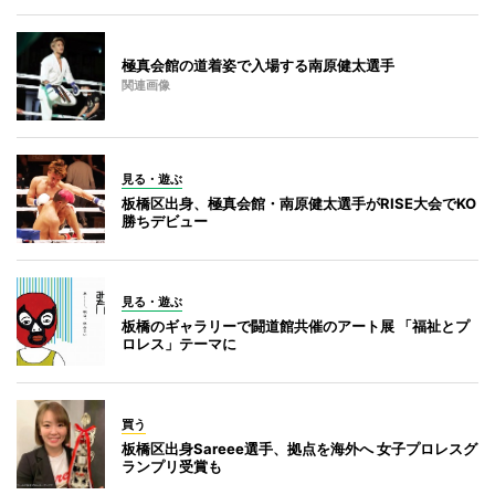
極真会館の道着姿で入場する南原健太選手
関連画像
見る・遊ぶ
板橋区出身、極真会館・南原健太選手がRISE大会でKO
勝ちデビュー
見る・遊ぶ
板橋のギャラリーで闘道館共催のアート展 「福祉とプ
ロレス」テーマに
買う
板橋区出身Sareee選手、拠点を海外へ 女子プロレスグ
ランプリ受賞も