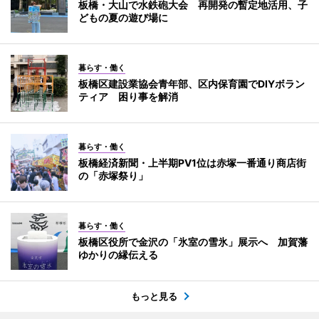
板橋・大山で水鉄砲大会 再開発の暫定地活用、子
どもの夏の遊び場に
暮らす・働く
板橋区建設業協会青年部、区内保育園でDIYボラン
ティア 困り事を解消
暮らす・働く
板橋経済新聞・上半期PV1位は赤塚一番通り商店街
の「赤塚祭り」
暮らす・働く
板橋区役所で金沢の「氷室の雪氷」展示へ 加賀藩
ゆかりの縁伝える
もっと見る