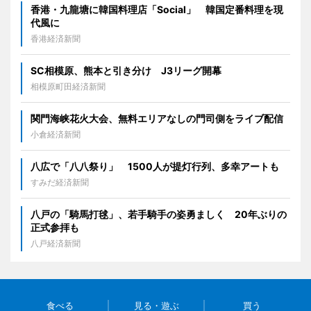
香港・九龍塘に韓国料理店「Social」 韓国定番料理を現
代風に
香港経済新聞
SC相模原、熊本と引き分け J3リーグ開幕
相模原町田経済新聞
関門海峡花火大会、無料エリアなしの門司側をライブ配信
小倉経済新聞
八広で「八八祭り」 1500人が提灯行列、多幸アートも
すみだ経済新聞
八戸の「騎馬打毬」、若手騎手の姿勇ましく 20年ぶりの
正式参拝も
八戸経済新聞
食べる
見る・遊ぶ
買う