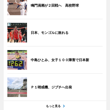
鳴門渦潮が２回戦へ 高校野球
日本、モンゴルに敗れる
中島ひとみ、女子１００障害で日本新
Ｐ１哨戒機、ジブチへ出発
もっと見る