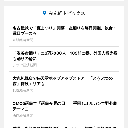
みん経トピックス
名古屋城で「夏まつり」開幕 盆踊りを毎日開催、飲食・
縁日ブースも
名駅経済新聞
「渋谷盆踊り」に6万7000人 109前に櫓、外国人観光客
も踊りの輪に
シブヤ経済新聞
大丸札幌店で任天堂ポップアップストア 「どうぶつの
森」特設エリアも
札幌経済新聞
OMO5函館で「函館夜景の日」 手回しオルガンで野外劇
テーマ曲
函館経済新聞