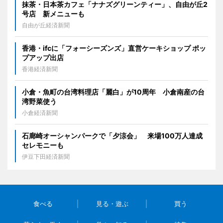
抹茶・日本茶カフェ「ナナズグリーンティー」、自由が丘2
号店 新メニューも
自由が丘経済新聞
香港・ifcに「フォーシーズンズ」直営ケーキショップ ポッ
プアップ出店
香港経済新聞
小倉・魚町の台湾料理店「麗白」が10周年 小倉南産の台
湾野菜使う
小倉経済新聞
石廊崎オーシャンパークで「夕涼会」 来場100万人達成
セレモニーも
伊豆下田経済新聞
食べる
見る・遊ぶ
買う