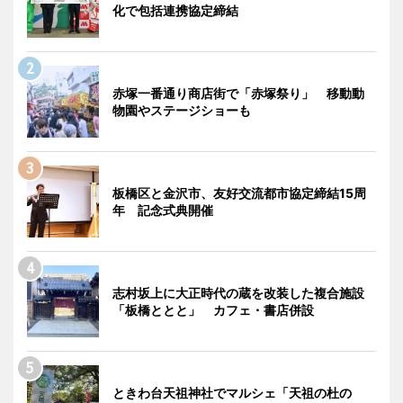
化で包括連携協定締結
赤塚一番通り商店街で「赤塚祭り」 移動動
物園やステージショーも
板橋区と金沢市、友好交流都市協定締結15周
年 記念式典開催
志村坂上に大正時代の蔵を改装した複合施設
「板橋ととと」 カフェ・書店併設
ときわ台天祖神社でマルシェ「天祖の杜の