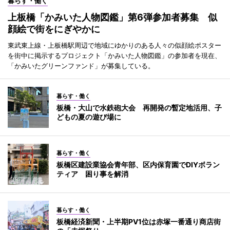
暮らす・働く
上板橋「かみいた人物図鑑」第6弾参加者募集 似
顔絵で街をにぎやかに
東武東上線・上板橋駅周辺で地域にゆかりのある人々の似顔絵ポスター
を街中に掲示するプロジェクト「かみいた人物図鑑」の参加者を現在、
「かみいたグリーンファンド」が募集している。
暮らす・働く
板橋・大山で水鉄砲大会 再開発の暫定地活用、子
どもの夏の遊び場に
暮らす・働く
板橋区建設業協会青年部、区内保育園でDIYボラン
ティア 困り事を解消
暮らす・働く
板橋経済新聞・上半期PV1位は赤塚一番通り商店街