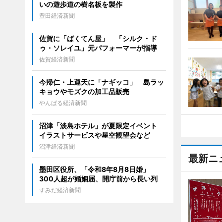
いの遊歩道の樹名板を製作
豊田経済新聞
佐賀に「ばくてん屋」 「シルク・ド
ゥ・ソレイユ」元パフォーマーが指導
佐賀経済新聞
今帰仁・上運天に「ナギッコ」 島ラッ
キョウやモズクの加工品販売
やんばる経済新聞
沼津「淡島ホテル」が夏限定イベント
イラストサービスや星空観望会など
沼津経済新聞
最新ニ
墨田区役所、「令和8年8月8日婚」
300人超が婚姻届、開庁前から長い列
すみだ経済新聞