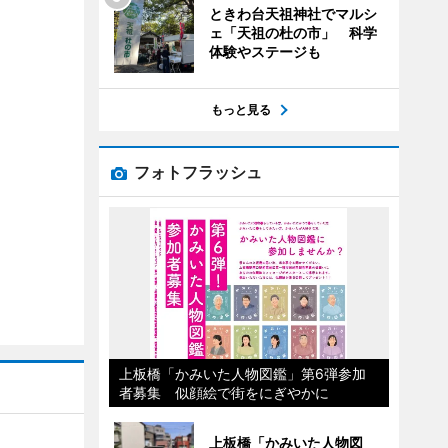
ときわ台天祖神社でマルシ
ェ「天祖の杜の市」 科学
体験やステージも
もっと見る
フォトフラッシュ
上板橋「かみいた人物図鑑」第6弾参加
者募集 似顔絵で街をにぎやかに
上板橋「かみいた人物図