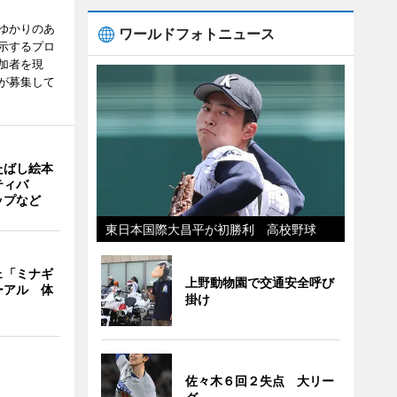
ゆかりのあ
ワールドフォトニュース
示するプロ
加者を現
が募集して
たばし絵本
ティバ
ップなど
東日本国際大昌平が初勝利 高校野球
ェ「ミナギ
上野動物園で交通安全呼び
ーアル 体
掛け
佐々木６回２失点 大リー