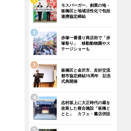
モスバーガー、創業の地・
板橋区と地域活性化で包括
連携協定締結
赤塚一番通り商店街で「赤
塚祭り」 移動動物園やス
テージショーも
板橋区と金沢市、友好交流
都市協定締結15周年 記念
式典開催
志村坂上に大正時代の蔵を
改装した複合施設「板橋と
とと」 カフェ・書店併設