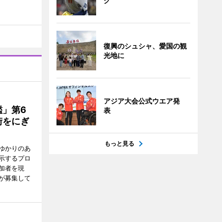
グ
復興のシュシャ、愛国の観
光地に
アジア大会公式ウエア発
」第6
表
街をにぎ
もっと見る
ゆかりのあ
示するプロ
加者を現
が募集して