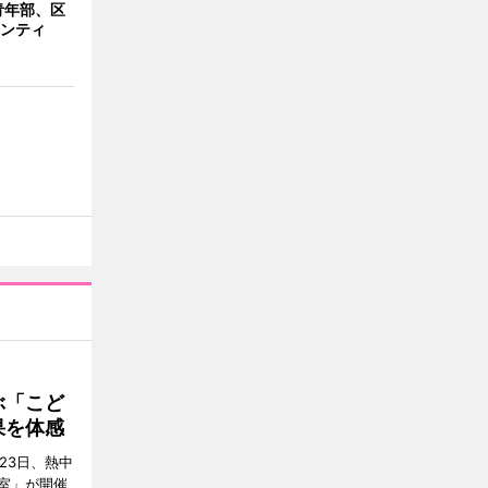
青年部、区
ランティ
ぶ「こど
果を体感
23日、熱中
室」が開催