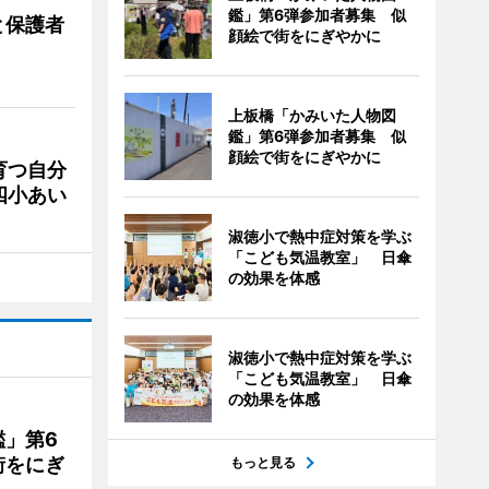
鑑」第6弾参加者募集 似
と保護者
顔絵で街をにぎやかに
上板橋「かみいた人物図
鑑」第6弾参加者募集 似
顔絵で街をにぎやかに
育つ自分
四小あい
淑徳小で熱中症対策を学ぶ
「こども気温教室」 日傘
の効果を体感
淑徳小で熱中症対策を学ぶ
「こども気温教室」 日傘
の効果を体感
」第6
街をにぎ
もっと見る