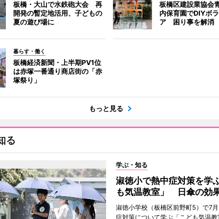
板橋・大山で水鉄砲大会 再
板橋区建設業協会
開発の暫定地活用、子どもの
内保育園でDIYボ
夏の遊び場に
ア 困り事を解消
暮らす・働く
板橋経済新聞・上半期PV1位
は赤塚一番通り商店街の「赤
塚祭り」
もっと見る
知る
学ぶ・知る
淑徳小で熱中症対策を学
も気温教室」 日傘の効
淑徳小学校（板橋区前野町5）で7月
症対策について学ぶ「こども気温教