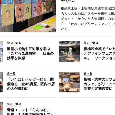
やかに
東武東上線・上板橋駅周辺で地域に
る人々の似顔絵ポスターを街中に掲
ジェクト「かみいた人物図鑑」の参
在、「かみいたグリーンファンド」
いる。
学ぶ・知る
見る・遊ぶ
淑徳小で熱中症対策を学ぶ
板橋区全域で「い
「こども気温教室」 日傘の
とデザインフェス
効果を体感
ル」 ワークショ
食べる
食べる
「いたばしハッピーゼミ」開
板橋・志村のカフ
催迫る 全45講座、区内の店
カフェ」がリニュ
の人が講師に
制整え定期営業に
見る・遊ぶ
音楽ユニット「らんぷる」、
板橋・大原町の病院内カフェ