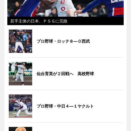
若手主体の日本、ＰＳＧに完敗
プロ野球・ロッテ８―０西武
仙台育英が２回戦へ 高校野球
プロ野球・中日４―１ヤクルト