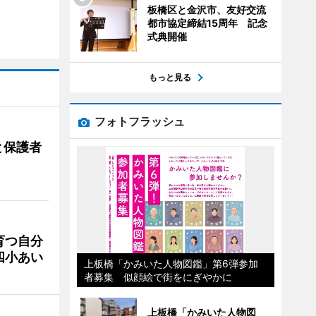
板橋区と金沢市、友好交流
都市協定締結15周年 記念
式典開催
もっと見る
フォトフラッシュ
と保護者
育つ自分
四小あい
上板橋「かみいた人物図鑑」第6弾参加
者募集 似顔絵で街をにぎやかに
上板橋「かみいた人物図