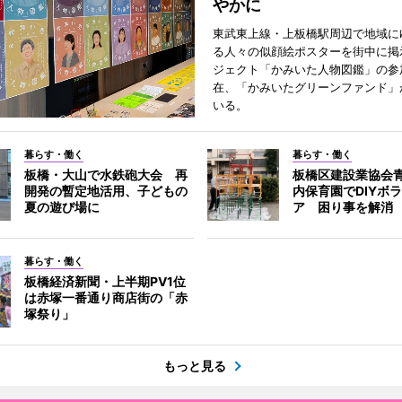
やかに
東武東上線・上板橋駅周辺で地域に
る人々の似顔絵ポスターを街中に掲
ジェクト「かみいた人物図鑑」の参
在、「かみいたグリーンファンド」
いる。
暮らす・働く
暮らす・働く
板橋・大山で水鉄砲大会 再
板橋区建設業協会
開発の暫定地活用、子どもの
内保育園でDIYボ
夏の遊び場に
ア 困り事を解消
暮らす・働く
板橋経済新聞・上半期PV1位
は赤塚一番通り商店街の「赤
塚祭り」
もっと見る