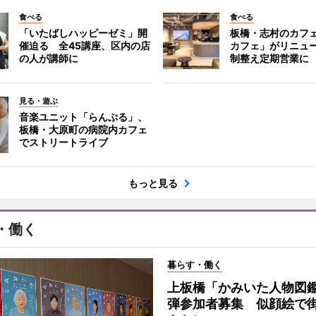
食べる
食べる
「いたばしハッピーゼミ」開
板橋・志村のカフ
催迫る 全45講座、区内の店
カフェ」がリニュ
の人が講師に
制整え定期営業に
見る・遊ぶ
音楽ユニット「らんぷる」、
板橋・大原町の病院内カフェ
でストリートライブ
もっと見る
・働く
暮らす・働く
上板橋「かみいた人物図鑑
弾参加者募集 似顔絵で