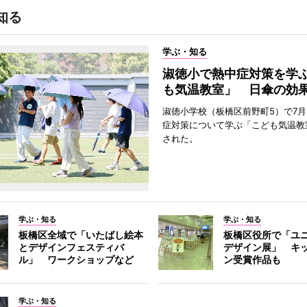
知る
学ぶ・知る
淑徳小で熱中症対策を学
も気温教室」 日傘の効
淑徳小学校（板橋区前野町5）で7月
症対策について学ぶ「こども気温教
された。
学ぶ・知る
学ぶ・知る
板橋区全域で「いたばし絵本
板橋区役所で「ユ
とデザインフェスティバ
デザイン展」 キ
ル」 ワークショップなど
ン受賞作品も
学ぶ・知る