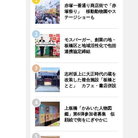
赤塚一番通り商店街で「赤
塚祭り」 移動動物園やス
テージショーも
モスバーガー、創業の地・
板橋区と地域活性化で包括
連携協定締結
志村坂上に大正時代の蔵を
改装した複合施設「板橋と
とと」 カフェ・書店併設
上板橋「かみいた人物図
鑑」第6弾参加者募集 似
顔絵で街をにぎやかに