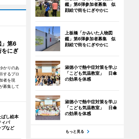
鑑」第6弾参加者募集 似
顔絵で街をにぎやかに
上板橋「かみいた人物図
鑑」第6弾参加者募集 似
」第6
顔絵で街をにぎやかに
街をにぎ
淑徳小で熱中症対策を学ぶ
ゆかりのあ
「こども気温教室」 日傘
示するプロ
の効果を体感
加者を現
が募集して
淑徳小で熱中症対策を学ぶ
「こども気温教室」 日傘
の効果を体感
たばし絵本
ティバ
ップなど
もっと見る