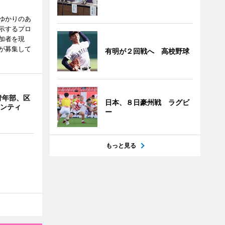
ゆかりのあ
示するプロ
加者を現
が募集して
有明が２回戦へ 高校野球
青年部、区
日本、８日豪州戦 ラグビ
ランティ
ー
もっと見る