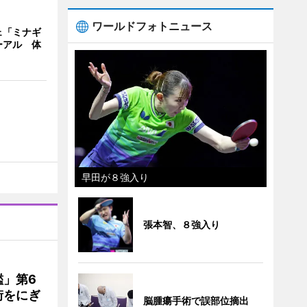
ワールドフォトニュース
ェ「ミナギ
ーアル 体
早田が８強入り
張本智、８強入り
」第6
街をにぎ
脳腫瘍手術で誤部位摘出