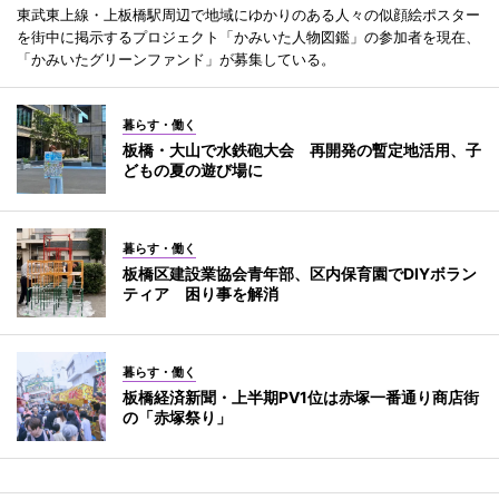
東武東上線・上板橋駅周辺で地域にゆかりのある人々の似顔絵ポスター
を街中に掲示するプロジェクト「かみいた人物図鑑」の参加者を現在、
「かみいたグリーンファンド」が募集している。
暮らす・働く
板橋・大山で水鉄砲大会 再開発の暫定地活用、子
どもの夏の遊び場に
暮らす・働く
板橋区建設業協会青年部、区内保育園でDIYボラン
ティア 困り事を解消
暮らす・働く
板橋経済新聞・上半期PV1位は赤塚一番通り商店街
の「赤塚祭り」