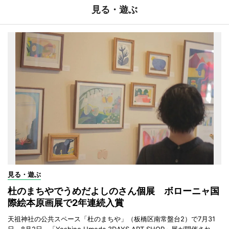
見る・遊ぶ
見る・遊ぶ
杜のまちやでうめだよしのさん個展 ボローニャ国
際絵本原画展で2年連続入賞
天祖神社の公共スペース「杜のまちや」（板橋区南常盤台2）で7月31
日～8月2日、「Yoshino Umeda 3DAYS ART SHOP」展が開催され