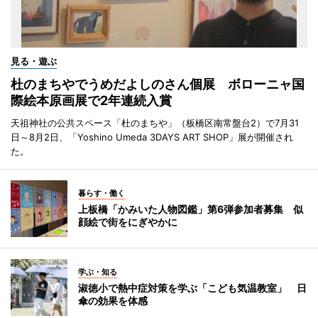
見る・遊ぶ
杜のまちやでうめだよしのさん個展 ボローニャ国
際絵本原画展で2年連続入賞
天祖神社の公共スペース「杜のまちや」（板橋区南常盤台2）で7月31
日～8月2日、「Yoshino Umeda 3DAYS ART SHOP」展が開催され
た。
暮らす・働く
上板橋「かみいた人物図鑑」第6弾参加者募集 似
顔絵で街をにぎやかに
学ぶ・知る
淑徳小で熱中症対策を学ぶ「こども気温教室」 日
傘の効果を体感