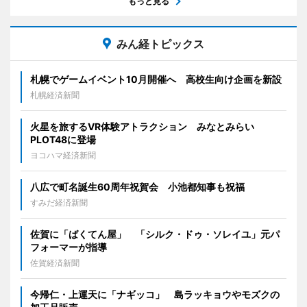
もっと見る
みん経トピックス
札幌でゲームイベント10月開催へ 高校生向け企画を新設
札幌経済新聞
火星を旅するVR体験アトラクション みなとみらい
PLOT48に登場
ヨコハマ経済新聞
八広で町名誕生60周年祝賀会 小池都知事も祝福
すみだ経済新聞
佐賀に「ばくてん屋」 「シルク・ドゥ・ソレイユ」元パ
フォーマーが指導
佐賀経済新聞
今帰仁・上運天に「ナギッコ」 島ラッキョウやモズクの