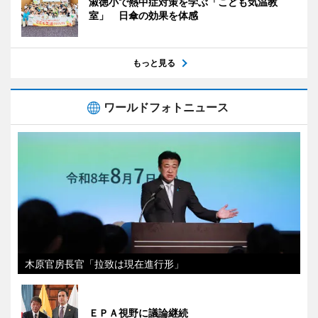
淑徳小で熱中症対策を学ぶ「こども気温教
室」 日傘の効果を体感
もっと見る
ワールドフォトニュース
木原官房長官「拉致は現在進行形」
ＥＰＡ視野に議論継続