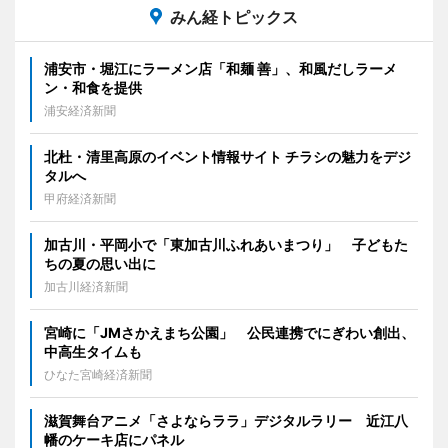
みん経トピックス
浦安市・堀江にラーメン店「和麺 善」、和風だしラーメ
ン・和食を提供
浦安経済新聞
北杜・清里高原のイベント情報サイト チラシの魅力をデジ
タルへ
甲府経済新聞
加古川・平岡小で「東加古川ふれあいまつり」 子どもた
ちの夏の思い出に
加古川経済新聞
宮崎に「JMさかえまち公園」 公民連携でにぎわい創出、
中高生タイムも
ひなた宮崎経済新聞
滋賀舞台アニメ「さよならララ」デジタルラリー 近江八
幡のケーキ店にパネル