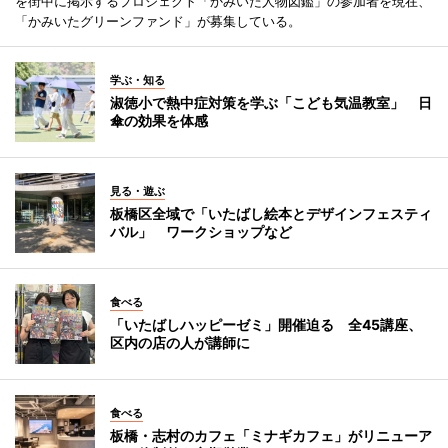
を街中に掲示するプロジェクト「かみいた人物図鑑」の参加者を現在、
「かみいたグリーンファンド」が募集している。
学ぶ・知る
淑徳小で熱中症対策を学ぶ「こども気温教室」 日
傘の効果を体感
見る・遊ぶ
板橋区全域で「いたばし絵本とデザインフェスティ
バル」 ワークショップなど
食べる
「いたばしハッピーゼミ」開催迫る 全45講座、
区内の店の人が講師に
食べる
板橋・志村のカフェ「ミナギカフェ」がリニューア