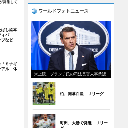
が募集して
ワールドフォトニュース
たばし絵本
ティバ
ップなど
ェ「ミナギ
ーアル 体
米上院、ブランチ氏の司法長官人事承認
柏、開幕白星 Ｊリーグ
町田、大勝で発進 Ｊリー