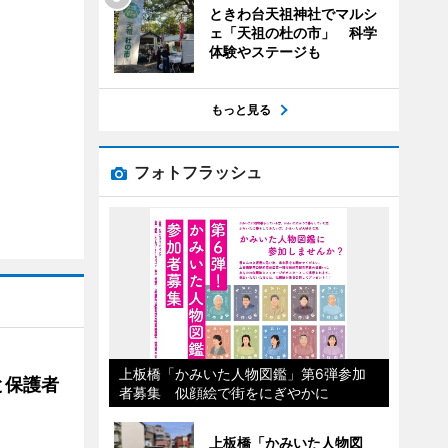
ときわ台天祖神社でマルシ
ェ「天祖の杜の市」 科学
体験やステージも
もっと見る
フォトフラッシュ
上板橋「かみいた人物図鑑」第6弾参加
と保護者
者募集 似顔絵で街をにぎやかに
上板橋「かみいた人物図