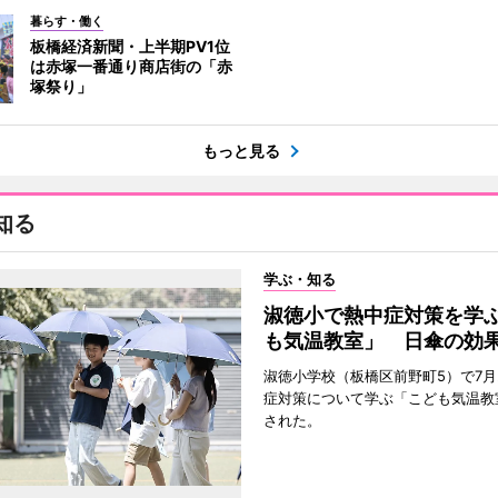
暮らす・働く
板橋経済新聞・上半期PV1位
は赤塚一番通り商店街の「赤
塚祭り」
もっと見る
知る
学ぶ・知る
淑徳小で熱中症対策を学
も気温教室」 日傘の効
淑徳小学校（板橋区前野町5）で7月
症対策について学ぶ「こども気温教
された。