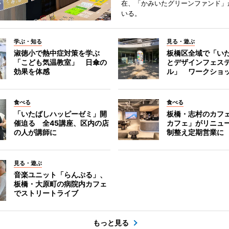
在、「かみいたグリーンファンド」
いる。
学ぶ・知る
見る・遊ぶ
淑徳小で熱中症対策を学ぶ
板橋区全域で「い
「こども気温教室」 日傘の
とデザインフェス
効果を体感
ル」 ワークショ
食べる
食べる
「いたばしハッピーゼミ」開
板橋・志村のカフ
催迫る 全45講座、区内の店
カフェ」がリニュ
の人が講師に
制整え定期営業に
見る・遊ぶ
音楽ユニット「らんぷる」、
板橋・大原町の病院内カフェ
でストリートライブ
もっと見る