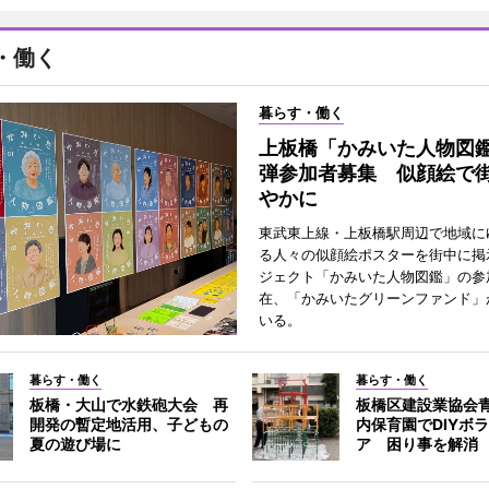
・働く
暮らす・働く
上板橋「かみいた人物図鑑
弾参加者募集 似顔絵で
やかに
東武東上線・上板橋駅周辺で地域に
る人々の似顔絵ポスターを街中に掲
ジェクト「かみいた人物図鑑」の参
在、「かみいたグリーンファンド」
いる。
暮らす・働く
暮らす・働く
板橋・大山で水鉄砲大会 再
板橋区建設業協会
開発の暫定地活用、子どもの
内保育園でDIYボ
夏の遊び場に
ア 困り事を解消