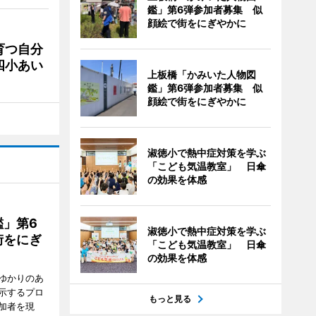
鑑」第6弾参加者募集 似
顔絵で街をにぎやかに
育つ自分
四小あい
上板橋「かみいた人物図
鑑」第6弾参加者募集 似
顔絵で街をにぎやかに
淑徳小で熱中症対策を学ぶ
「こども気温教室」 日傘
の効果を体感
」第6
淑徳小で熱中症対策を学ぶ
街をにぎ
「こども気温教室」 日傘
の効果を体感
ゆかりのあ
示するプロ
もっと見る
加者を現