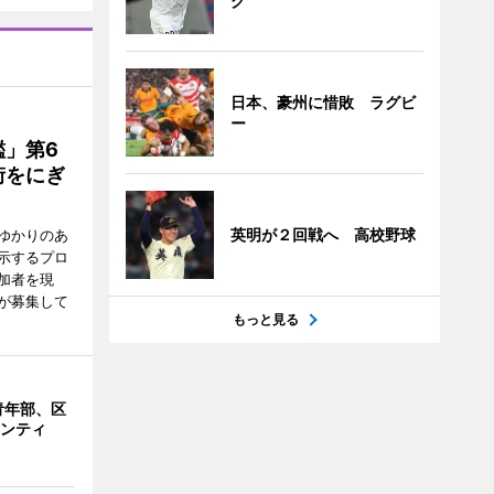
グ
日本、豪州に惜敗 ラグビ
ー
」第6
街をにぎ
英明が２回戦へ 高校野球
ゆかりのあ
示するプロ
加者を現
が募集して
もっと見る
青年部、区
ランティ