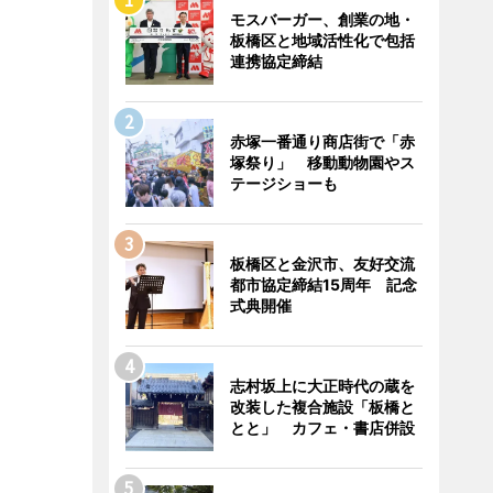
モスバーガー、創業の地・
板橋区と地域活性化で包括
連携協定締結
赤塚一番通り商店街で「赤
塚祭り」 移動動物園やス
テージショーも
板橋区と金沢市、友好交流
都市協定締結15周年 記念
式典開催
志村坂上に大正時代の蔵を
改装した複合施設「板橋と
とと」 カフェ・書店併設