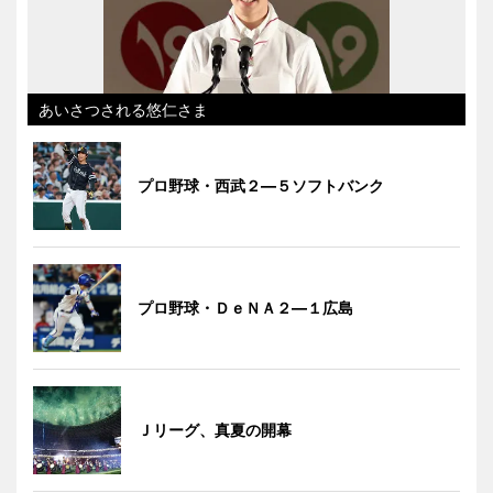
あいさつされる悠仁さま
プロ野球・西武２―５ソフトバンク
プロ野球・ＤｅＮＡ２―１広島
Ｊリーグ、真夏の開幕