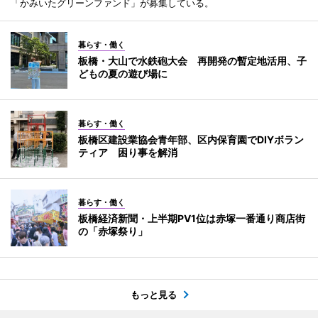
「かみいたグリーンファンド」が募集している。
暮らす・働く
板橋・大山で水鉄砲大会 再開発の暫定地活用、子
どもの夏の遊び場に
暮らす・働く
板橋区建設業協会青年部、区内保育園でDIYボラン
ティア 困り事を解消
暮らす・働く
板橋経済新聞・上半期PV1位は赤塚一番通り商店街
の「赤塚祭り」
もっと見る