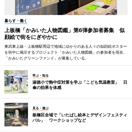
暮らす・働く
上板橋「かみいた人物図鑑」第6弾参加者募集 似
顔絵で街をにぎやかに
東武東上線・上板橋駅周辺で地域にゆかりのある人々の似顔絵ポスター
を街中に掲示するプロジェクト「かみいた人物図鑑」の参加者を現在、
「かみいたグリーンファンド」が募集している。
学ぶ・知る
淑徳小で熱中症対策を学ぶ「こども気温教室」 日
傘の効果を体感
見る・遊ぶ
板橋区全域で「いたばし絵本とデザインフェスティ
バル」 ワークショップなど