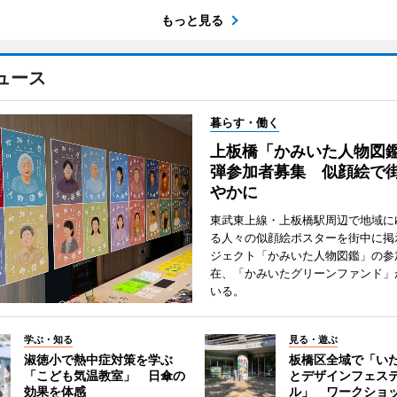
もっと見る
ュース
暮らす・働く
上板橋「かみいた人物図鑑
弾参加者募集 似顔絵で
やかに
東武東上線・上板橋駅周辺で地域に
る人々の似顔絵ポスターを街中に掲
ジェクト「かみいた人物図鑑」の参
在、「かみいたグリーンファンド」
いる。
学ぶ・知る
見る・遊ぶ
淑徳小で熱中症対策を学ぶ
板橋区全域で「い
「こども気温教室」 日傘の
とデザインフェス
効果を体感
ル」 ワークショ