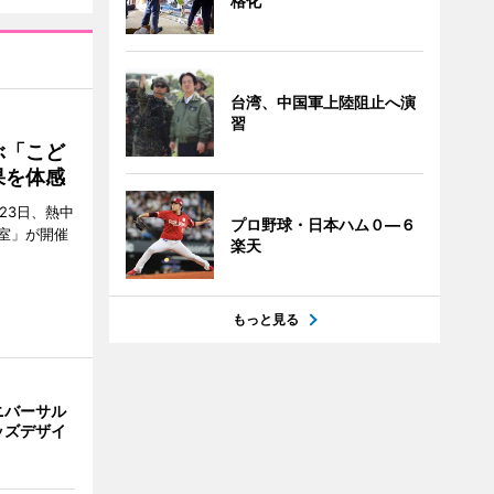
格化
台湾、中国軍上陸阻止へ演
習
ぶ「こど
果を体感
23日、熱中
プロ野球・日本ハム０―６
室」が開催
楽天
もっと見る
ニバーサル
ッズデザイ