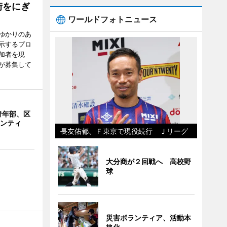
街をにぎ
ワールドフォトニュース
ゆかりのあ
示するプロ
加者を現
が募集して
青年部、区
ランティ
長友佑都、Ｆ東京で現役続行 Ｊリーグ
大分商が２回戦へ 高校野
球
災害ボランティア、活動本