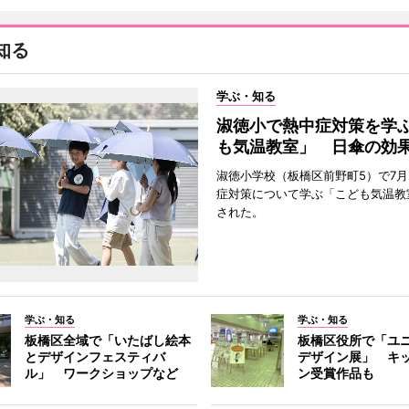
知る
学ぶ・知る
淑徳小で熱中症対策を学
も気温教室」 日傘の効
淑徳小学校（板橋区前野町5）で7月
症対策について学ぶ「こども気温教
された。
学ぶ・知る
学ぶ・知る
板橋区全域で「いたばし絵本
板橋区役所で「ユ
とデザインフェスティバ
デザイン展」 キ
ル」 ワークショップなど
ン受賞作品も