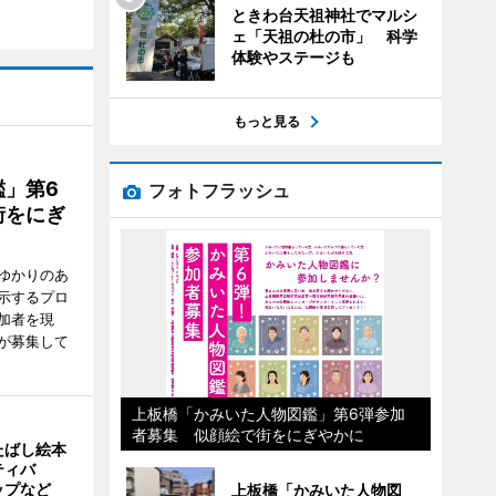
ときわ台天祖神社でマルシ
ェ「天祖の杜の市」 科学
体験やステージも
もっと見る
」第6
フォトフラッシュ
街をにぎ
ゆかりのあ
示するプロ
加者を現
が募集して
上板橋「かみいた人物図鑑」第6弾参加
者募集 似顔絵で街をにぎやかに
たばし絵本
ティバ
ップなど
上板橋「かみいた人物図