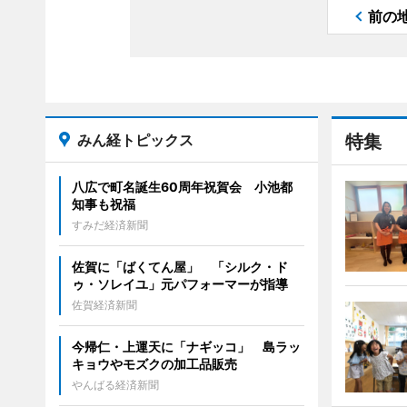
前の
みん経トピックス
特集
八広で町名誕生60周年祝賀会 小池都
知事も祝福
すみだ経済新聞
佐賀に「ばくてん屋」 「シルク・ド
ゥ・ソレイユ」元パフォーマーが指導
佐賀経済新聞
今帰仁・上運天に「ナギッコ」 島ラッ
キョウやモズクの加工品販売
やんばる経済新聞