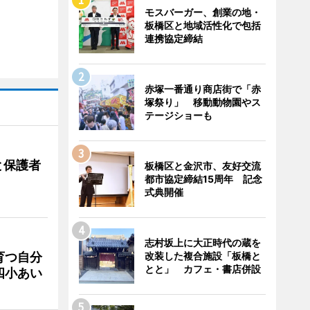
モスバーガー、創業の地・
板橋区と地域活性化で包括
連携協定締結
赤塚一番通り商店街で「赤
塚祭り」 移動動物園やス
テージショーも
と保護者
板橋区と金沢市、友好交流
都市協定締結15周年 記念
式典開催
志村坂上に大正時代の蔵を
改装した複合施設「板橋と
育つ自分
とと」 カフェ・書店併設
四小あい