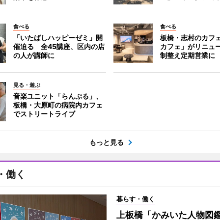
食べる
食べる
「いたばしハッピーゼミ」開
板橋・志村のカフ
催迫る 全45講座、区内の店
カフェ」がリニュ
の人が講師に
制整え定期営業に
見る・遊ぶ
音楽ユニット「らんぷる」、
板橋・大原町の病院内カフェ
でストリートライブ
もっと見る
・働く
暮らす・働く
上板橋「かみいた人物図鑑