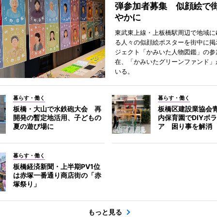
弾参加者募集 似顔絵で
やかに
東武東上線・上板橋駅周辺で地域に
る人々の似顔絵ポスターを街中に掲
ジェクト「かみいた人物図鑑」の参
在、「かみいたグリーンファンド」
いる。
暮らす・働く
暮らす・働く
板橋・大山で水鉄砲大会 再
板橋区建設業協会
開発の暫定地活用、子どもの
内保育園でDIYボ
夏の遊び場に
ア 困り事を解消
暮らす・働く
板橋経済新聞・上半期PV1位
は赤塚一番通り商店街の「赤
塚祭り」
もっと見る