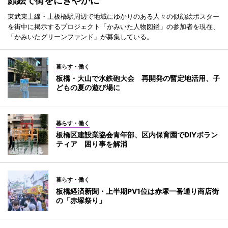
顔絵で街をにぎやかに
東武東上線・上板橋駅周辺で地域にゆかりのある人々の似顔絵ポスター
を街中に掲示するプロジェクト「かみいた人物図鑑」の参加者を現在、
「かみいたグリーンファンド」が募集している。
暮らす・働く
板橋・大山で水鉄砲大会 再開発の暫定地活用、子
どもの夏の遊び場に
暮らす・働く
板橋区建設業協会青年部、区内保育園でDIYボラン
ティア 困り事を解消
暮らす・働く
板橋経済新聞・上半期PV1位は赤塚一番通り商店街
の「赤塚祭り」