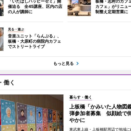
「いたばしハッピーゼミ」開
板橋・志村のカフ
催迫る 全45講座、区内の店
カフェ」がリニュ
の人が講師に
制整え定期営業に
見る・遊ぶ
音楽ユニット「らんぷる」、
板橋・大原町の病院内カフェ
でストリートライブ
もっと見る
・働く
暮らす・働く
上板橋「かみいた人物図鑑
弾参加者募集 似顔絵で
やかに
東武東上線・上板橋駅周辺で地域に