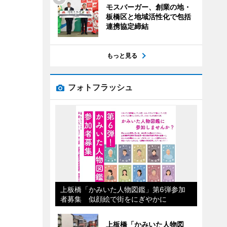
モスバーガー、創業の地・
板橋区と地域活性化で包括
連携協定締結
もっと見る
フォトフラッシュ
上板橋「かみいた人物図鑑」第6弾参加
者募集 似顔絵で街をにぎやかに
上板橋「かみいた人物図