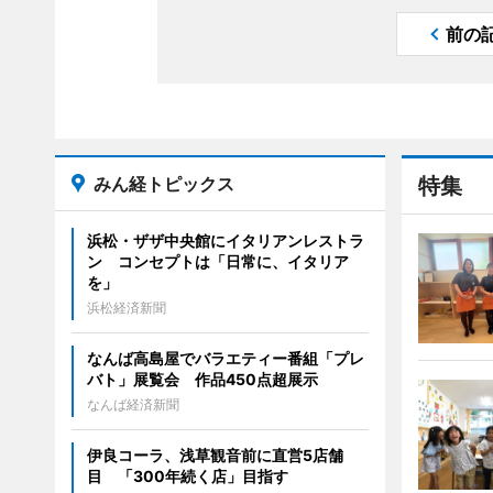
前の
みん経トピックス
特集
浜松・ザザ中央館にイタリアンレストラ
ン コンセプトは「日常に、イタリア
を」
浜松経済新聞
なんば高島屋でバラエティー番組「プレ
バト」展覧会 作品450点超展示
なんば経済新聞
伊良コーラ、浅草観音前に直営5店舗
目 「300年続く店」目指す