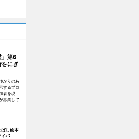
」第6
街をにぎ
ゆかりのあ
示するプロ
加者を現
が募集して
たばし絵本
ティバ