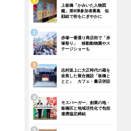
上板橋「かみいた人物図
鑑」第6弾参加者募集 似
顔絵で街をにぎやかに
赤塚一番通り商店街で「赤
塚祭り」 移動動物園やス
テージショーも
志村坂上に大正時代の蔵を
改装した複合施設「板橋と
とと」 カフェ・書店併設
モスバーガー、創業の地・
板橋区と地域活性化で包括
連携協定締結