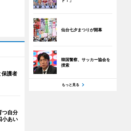
ト！」
仙台七夕まつりが開幕
韓国警察、サッカー協会を
捜索
と保護者
もっと見る
育つ自分
四小あい