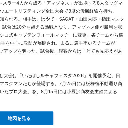
スラー4人から成る「アマゾネス」が出場する8人タッグマ
ウエートリフティング全国大会で3度の優勝経験を持ち、
知られる。相手は、はやて・SAGAT・山田太郎・指圧マスク
A」。試合は20分を超える熱戦となり、アマゾネス側が勝利を収
シコ式キャプテンフォールマッチ」に変更。各チームから選
こ選手を中心に攻防が展開され、まるこ選手率いるチームが
とギブアップを奪った。試合後、観客からは「とても見応えがあ
し大会は「いたばしルチャフェスタ2026」を開催予定。日
マスクマンたちが登場する。7月25日には板橋宿不動通り商
いたプロ大会」を、8月15日には小豆沢商友会主催による
地図を見る