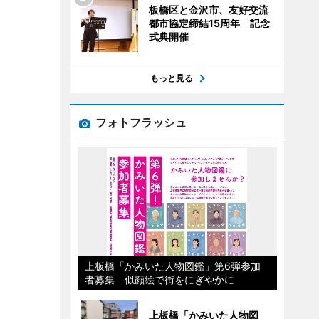
板橋区と金沢市、友好交流
都市協定締結15周年 記念
式典開催
もっと見る
フォトフラッシュ
上板橋「かみいた人物図鑑」第6弾参加
者募集 似顔絵で街をにぎやかに
上板橋「かみいた人物図