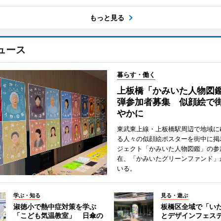
もっと見る
ュース
暮らす・働く
上板橋「かみいた人物図鑑
弾参加者募集 似顔絵で
やかに
東武東上線・上板橋駅周辺で地域に
る人々の似顔絵ポスターを街中に掲
ジェクト「かみいた人物図鑑」の参
在、「かみいたグリーンファンド」
いる。
学ぶ・知る
見る・遊ぶ
淑徳小で熱中症対策を学ぶ
板橋区全域で「い
「こども気温教室」 日傘の
とデザインフェス