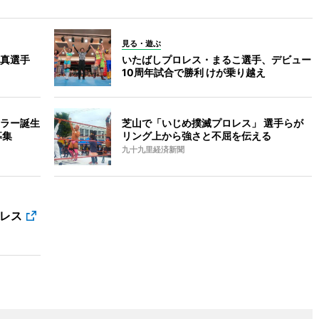
見る・遊ぶ
真選手
いたばしプロレス・まるこ選手、デビュー
10周年試合で勝利 けが乗り越え
ラー誕生
芝山で「いじめ撲滅プロレス」 選手らが
募集
リング上から強さと不屈を伝える
九十九里経済新聞
ロレス