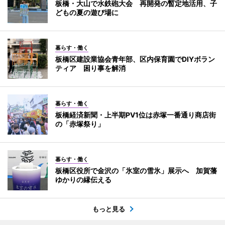
板橋・大山で水鉄砲大会 再開発の暫定地活用、子
どもの夏の遊び場に
暮らす・働く
板橋区建設業協会青年部、区内保育園でDIYボラン
ティア 困り事を解消
暮らす・働く
板橋経済新聞・上半期PV1位は赤塚一番通り商店街
の「赤塚祭り」
暮らす・働く
板橋区役所で金沢の「氷室の雪氷」展示へ 加賀藩
ゆかりの縁伝える
もっと見る