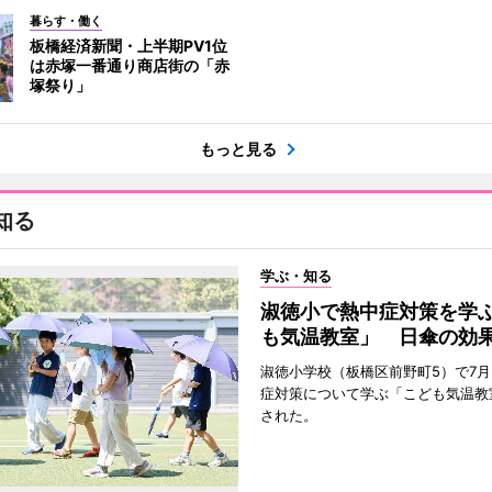
暮らす・働く
板橋経済新聞・上半期PV1位
は赤塚一番通り商店街の「赤
塚祭り」
もっと見る
知る
学ぶ・知る
淑徳小で熱中症対策を学
も気温教室」 日傘の効
淑徳小学校（板橋区前野町5）で7月
症対策について学ぶ「こども気温教
された。