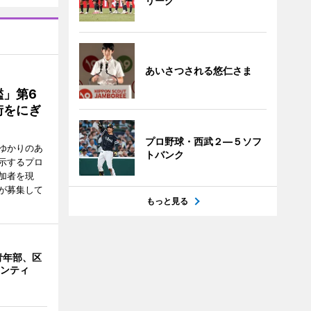
リーグ
あいさつされる悠仁さま
」第6
街をにぎ
プロ野球・西武２―５ソフ
ゆかりのあ
トバンク
示するプロ
加者を現
が募集して
もっと見る
青年部、区
ランティ