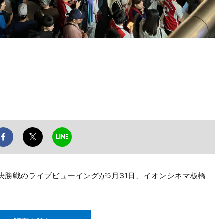
6」決勝戦のライブビューイングが5月31日、イオンシネマ板橋