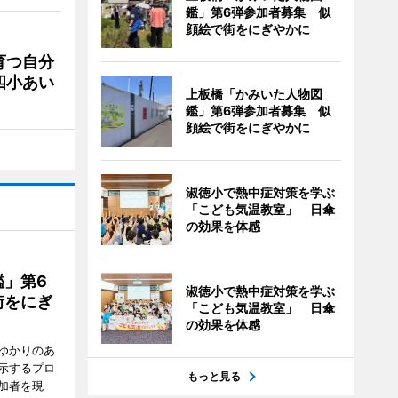
鑑」第6弾参加者募集 似
顔絵で街をにぎやかに
育つ自分
四小あい
上板橋「かみいた人物図
鑑」第6弾参加者募集 似
顔絵で街をにぎやかに
淑徳小で熱中症対策を学ぶ
「こども気温教室」 日傘
の効果を体感
」第6
淑徳小で熱中症対策を学ぶ
街をにぎ
「こども気温教室」 日傘
の効果を体感
ゆかりのあ
示するプロ
もっと見る
加者を現