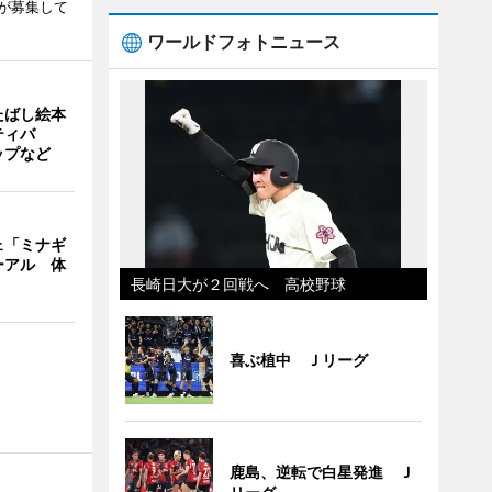
が募集して
ワールドフォトニュース
たばし絵本
ティバ
ップなど
ェ「ミナギ
ーアル 体
長崎日大が２回戦へ 高校野球
喜ぶ植中 Ｊリーグ
鹿島、逆転で白星発進 Ｊ