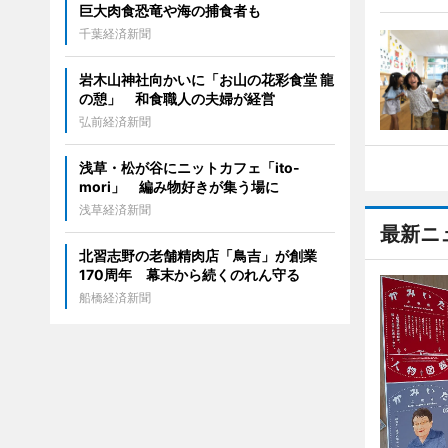
巨大肉食恐竜や海の捕食者も
千葉経済新聞
岩木山神社向かいに「お山の花彩食堂 龍
の憩」 和食職人の夫婦が経営
弘前経済新聞
浅草・松が谷にニットカフェ「ito-
mori」 編み物好きが集う場に
浅草経済新聞
最新ニ
北習志野の老舗精肉店「鳥吉」が創業
170周年 幕末から続くのれん守る
船橋経済新聞