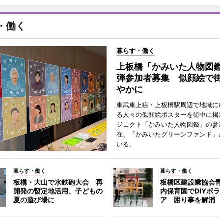
・働く
暮らす・働く
上板橋「かみいた人物図鑑
弾参加者募集 似顔絵で
やかに
東武東上線・上板橋駅周辺で地域に
る人々の似顔絵ポスターを街中に掲
ジェクト「かみいた人物図鑑」の参
在、「かみいたグリーンファンド」
いる。
暮らす・働く
暮らす・働く
板橋・大山で水鉄砲大会 再
板橋区建設業協会
開発の暫定地活用、子どもの
内保育園でDIYボ
夏の遊び場に
ア 困り事を解消