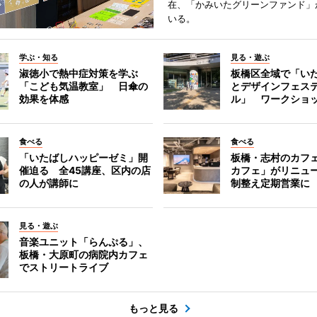
在、「かみいたグリーンファンド」
いる。
学ぶ・知る
見る・遊ぶ
淑徳小で熱中症対策を学ぶ
板橋区全域で「い
「こども気温教室」 日傘の
とデザインフェス
効果を体感
ル」 ワークショ
食べる
食べる
「いたばしハッピーゼミ」開
板橋・志村のカフ
催迫る 全45講座、区内の店
カフェ」がリニュ
の人が講師に
制整え定期営業に
見る・遊ぶ
音楽ユニット「らんぷる」、
板橋・大原町の病院内カフェ
でストリートライブ
もっと見る