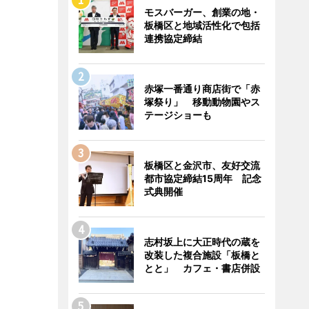
モスバーガー、創業の地・
板橋区と地域活性化で包括
連携協定締結
赤塚一番通り商店街で「赤
塚祭り」 移動動物園やス
テージショーも
板橋区と金沢市、友好交流
都市協定締結15周年 記念
式典開催
志村坂上に大正時代の蔵を
改装した複合施設「板橋と
とと」 カフェ・書店併設