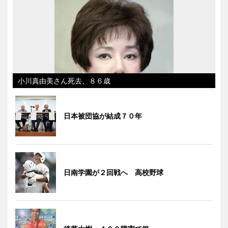
小川真由美さん死去、８６歳
日本被団協が結成７０年
日南学園が２回戦へ 高校野球