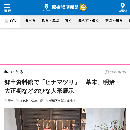
35°C
食べる
見る・遊ぶ
買う
暮らす・働く
学ぶ・知る
学ぶ・知る
2025.02.25
郷土資料館で「ヒナマツリ」 幕末、明治・
大正期などのひな人形展示
歴史
文化財・伝統芸能
板橋区立郷土資料館