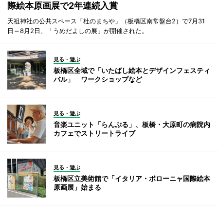
際絵本原画展で2年連続入賞
天祖神社の公共スペース「杜のまちや」（板橋区南常盤台2）で7月31
日～8月2日、「うめだよしの展」が開催された。
見る・遊ぶ
板橋区全域で「いたばし絵本とデザインフェスティ
バル」 ワークショップなど
見る・遊ぶ
音楽ユニット「らんぷる」、板橋・大原町の病院内
カフェでストリートライブ
見る・遊ぶ
板橋区立美術館で「イタリア・ボローニャ国際絵本
原画展」始まる