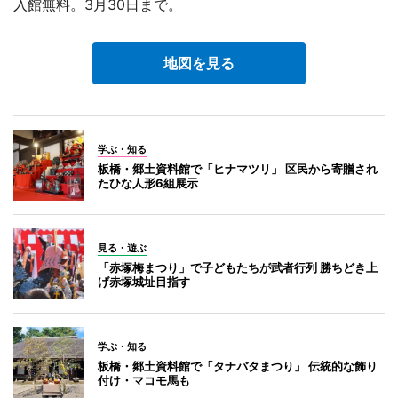
入館無料。3月30日まで。
地図を見る
学ぶ・知る
板橋・郷土資料館で「ヒナマツリ」 区民から寄贈され
たひな人形6組展示
見る・遊ぶ
「赤塚梅まつり」で子どもたちが武者行列 勝ちどき上
げ赤塚城址目指す
学ぶ・知る
板橋・郷土資料館で「タナバタまつり」 伝統的な飾り
付け・マコモ馬も