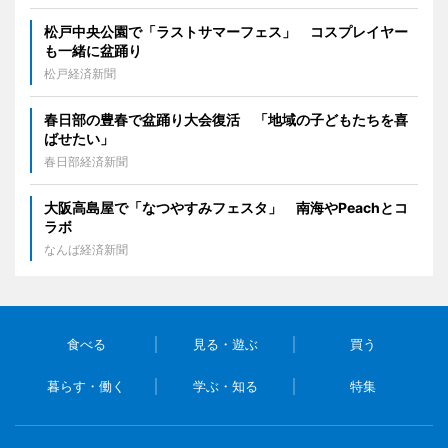
松戸中央公園で「ラストサマーフェス」 コスプレイヤー
も一緒に盆踊り
松戸経済新聞
春日部の豊春で盆踊り大会復活 「地域の子どもたちを喜
ばせたい」
春日部経済新聞
大阪高島屋で「なつやすみフェスタ」 南海やPeachとコ
ラボ
なんば経済新聞
食べる
見る・遊ぶ
買う
暮らす・働く
学ぶ・知る
特集