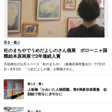
見る・遊ぶ
杜のまちやでうめだよしのさん個展 ボローニャ国
際絵本原画展で2年連続入賞
天祖神社の公共スペース「杜のまちや」（板橋区南常盤台2）で7月31
日～8月2日、「うめだよしの展」が開催された。
暮らす・働く
上板橋「かみいた人物図鑑」第6弾参加者募集 似
顔絵で街をにぎやかに
学ぶ・知る