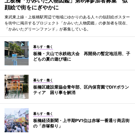
上板橋「かみいた人物図鑑」第6弾参加者募集 似
顔絵で街をにぎやかに
東武東上線・上板橋駅周辺で地域にゆかりのある人々の似顔絵ポスター
を街中に掲示するプロジェクト「かみいた人物図鑑」の参加者を現在、
「かみいたグリーンファンド」が募集している。
暮らす・働く
板橋・大山で水鉄砲大会 再開発の暫定地活用、子
どもの夏の遊び場に
暮らす・働く
板橋区建設業協会青年部、区内保育園でDIYボラン
ティア 困り事を解消
暮らす・働く
板橋経済新聞・上半期PV1位は赤塚一番通り商店街
の「赤塚祭り」