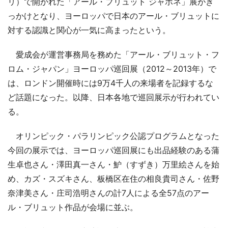
リ）で開かれた「アール・ブリュット ジャポネ」展がき
っかけとなり、ヨーロッパで日本のアール・ブリュットに
対する認識と関心が一気に高まったという。
愛成会が運営事務局を務めた「アール・ブリュット・フ
ロム・ジャパン」ヨーロッパ巡回展（2012～2013年）で
は、ロンドン開催時には9万4千人の来場者を記録するな
ど話題になった。以降、日本各地で巡回展示が行われてい
る。
オリンピック・パラリンピック公認プログラムとなった
今回の展示では、ヨーロッパ巡回展にも出品経験のある蒲
生卓也さん・澤田真一さん・魲（すずき）万里絵さんを始
め、カズ・スズキさん、板橋区在住の相良貴司さん・佐野
奈津美さん・庄司浩明さんの計7人による全57点のアー
ル・ブリュット作品が会場に並ぶ。