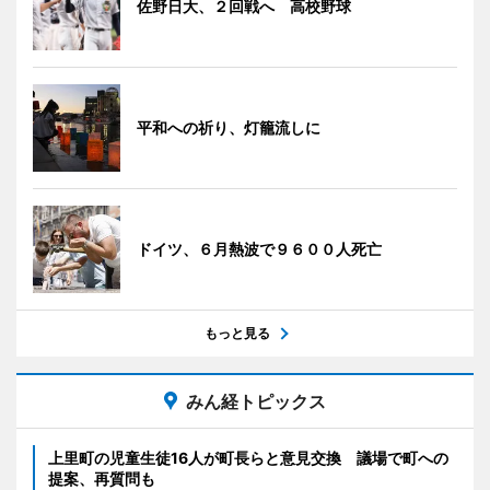
佐野日大、２回戦へ 高校野球
平和への祈り、灯籠流しに
ドイツ、６月熱波で９６００人死亡
もっと見る
みん経トピックス
上里町の児童生徒16人が町長らと意見交換 議場で町への
提案、再質問も