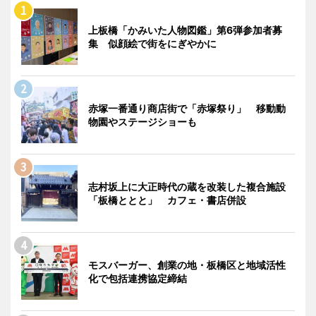
上板橋「かみいた人物図鑑」第6弾参加者募
集 似顔絵で街をにぎやかに
赤塚一番通り商店街で「赤塚祭り」 移動動
物園やステージショーも
志村坂上に大正時代の蔵を改装した複合施設
「板橋ととと」 カフェ・書店併設
モスバーガー、創業の地・板橋区と地域活性
化で包括連携協定締結