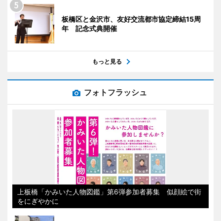
板橋区と金沢市、友好交流都市協定締結15周
年 記念式典開催
もっと見る
フォトフラッシュ
上板橋「かみいた人物図鑑」第6弾参加者募集 似顔絵で街
をにぎやかに