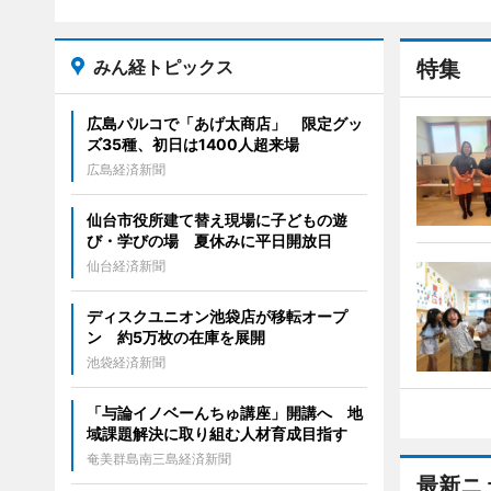
みん経トピックス
特集
広島パルコで「あげ太商店」 限定グッ
ズ35種、初日は1400人超来場
広島経済新聞
仙台市役所建て替え現場に子どもの遊
び・学びの場 夏休みに平日開放日
仙台経済新聞
ディスクユニオン池袋店が移転オープ
ン 約5万枚の在庫を展開
池袋経済新聞
「与論イノベーんちゅ講座」開講へ 地
域課題解決に取り組む人材育成目指す
奄美群島南三島経済新聞
最新ニ