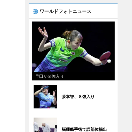
ワールドフォトニュース
早田が８強入り
張本智、８強入り
脳腫瘍手術で誤部位摘出