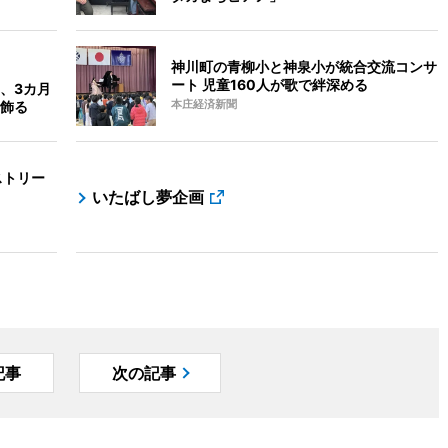
神川町の青柳小と神泉小が統合交流コンサ
ート 児童160人が歌で絆深める
、3カ月
飾る
本庄経済新聞
ストリー
いたばし夢企画
記事
次の記事