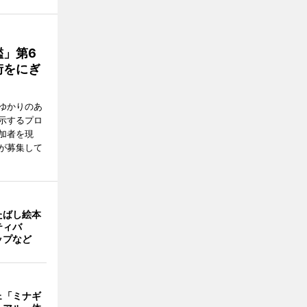
」第6
街をにぎ
ゆかりのあ
示するプロ
加者を現
が募集して
たばし絵本
ティバ
ップなど
ェ「ミナギ