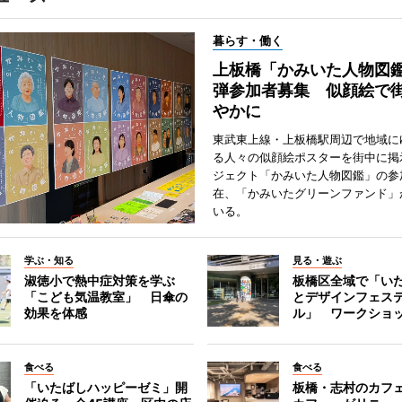
暮らす・働く
上板橋「かみいた人物図鑑
弾参加者募集 似顔絵で
やかに
東武東上線・上板橋駅周辺で地域に
る人々の似顔絵ポスターを街中に掲
ジェクト「かみいた人物図鑑」の参
在、「かみいたグリーンファンド」
いる。
学ぶ・知る
見る・遊ぶ
淑徳小で熱中症対策を学ぶ
板橋区全域で「い
「こども気温教室」 日傘の
とデザインフェス
効果を体感
ル」 ワークショ
食べる
食べる
「いたばしハッピーゼミ」開
板橋・志村のカフ