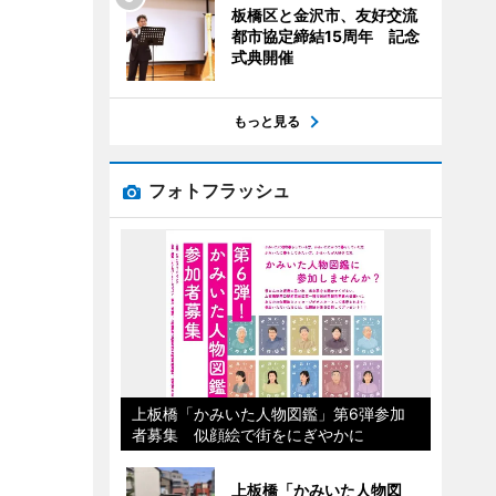
板橋区と金沢市、友好交流
都市協定締結15周年 記念
式典開催
もっと見る
フォトフラッシュ
上板橋「かみいた人物図鑑」第6弾参加
者募集 似顔絵で街をにぎやかに
上板橋「かみいた人物図