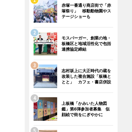
赤塚一番通り商店街で「赤
塚祭り」 移動動物園やス
テージショーも
モスバーガー、創業の地・
板橋区と地域活性化で包括
連携協定締結
志村坂上に大正時代の蔵を
改装した複合施設「板橋と
とと」 カフェ・書店併設
上板橋「かみいた人物図
鑑」第6弾参加者募集 似
顔絵で街をにぎやかに