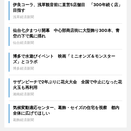
伊良コーラ、浅草観音前に直営5店舗目 「300年続く店」
目指す
浅草経済新聞
仙台七夕まつり開幕 中心部商店街に大型飾り300本、青
空の下で風に揺れ
仙台経済新聞
博多で水遊びイベント 映画「ミニオンズ＆モンスター
ズ」とコラボ
博多経済新聞
サザンビーチで2年ぶりに花火大会 全国で中止になった花
火玉も再利用
湘南経済新聞
気候変動適応センター、葛飾・セイズの住宅を視察 都内
全体に広げてほしい
葛飾経済新聞