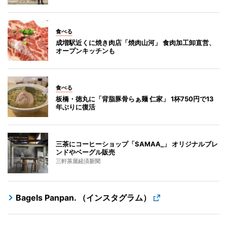
食べる
成増駅近くに焼き肉店「焼肉山河」 食肉加工卸直営、
オープンキッチンも
食べる
板橋・徳丸に「背脂豚骨らぁ麺 仁家」 1杯750円で13
年ぶりに復活
三茶にコーヒーショップ「SAMAA_」 オリジナルブレ
ンドやベーグル販売
三軒茶屋経済新聞
Bagels Panpan. （インスタグラム）