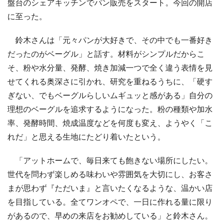
盤台のシェアキッチンでパン販売をスタート。今回の開店
に至った。
鈴木さんは「元々パンが大好きで、その中でも一番好き
だったのがベーグル」と話す。材料がシンプルだからこ
そ、粉や水分量、発酵、焼き加減一つで全く違う表情を見
せてくれる奥深さに引かれ、研究を重ねるうちに、「硬す
ぎない、でもベーグルらしいムギュッと感がある」自分の
理想のベーグルを追求するようになった。粉の種類や加水
率、発酵時間、焼成温度などを何度も変え、ようやく「こ
れだ」と思える生地にたどり着いたという。
「アットホームで、毎日来ても飽きない場所にしたい。
世代を問わず楽しめる味わいや雰囲気を大切にし、お客さ
まが思わず『ただいま』と言いたくなるような、温かい店
を目指している。全てワンオペで、一日に作れる量に限り
があるので、早めの来店をお勧めしている」と鈴木さん。