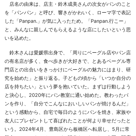
店名の由来は、店主・鈴木成美さんの次女がパンのこと
を「パンパン」と呼び、響きがかわいく、ローマ字で表記
した「Panpan.」が気に入ったため。「Panpan.行こー」
と、みんなに親しんでもらえるような店にしたいという思
いを込めた。
鈴木さんは愛媛県出身で、「周りにベーグル店やパン店
の有名店が多く、食べ歩きが大好きで、とあるベーグル専
門店との出合いをきっかけにベーグルの魅力にはまり、研
究を始めた」と振り返る。子どもの頃から「いつか自分の
店を持ちたい」という夢を抱いていた。まずは行動しよう
と決心し、2020年にパン教室に通い始めた。教わったパ
ンを作り、「自分でこんなにおいしいパンが焼けるんだ」
という感動から、自宅で毎日のようにパンを焼き、家族や
友人にプレゼントして喜ばれたことが何より幸せだったと
いう。2024年4月、豊島区から板橋区へ転居し、5月に常