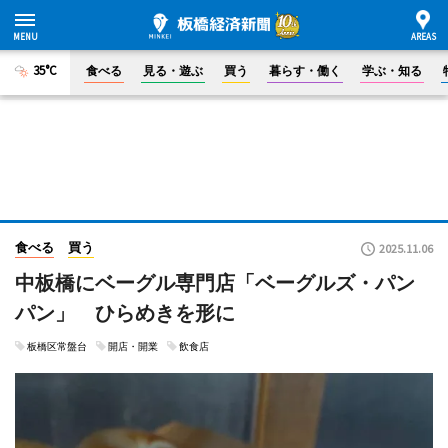
35°C
食べる
見る・遊ぶ
買う
暮らす・働く
学ぶ・知る
食べる
買う
2025.11.06
中板橋にベーグル専門店「ベーグルズ・パン
パン」 ひらめきを形に
板橋区常盤台
開店・開業
飲食店