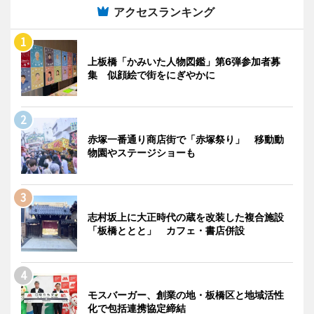
アクセスランキング
上板橋「かみいた人物図鑑」第6弾参加者募
集 似顔絵で街をにぎやかに
赤塚一番通り商店街で「赤塚祭り」 移動動
物園やステージショーも
志村坂上に大正時代の蔵を改装した複合施設
「板橋ととと」 カフェ・書店併設
モスバーガー、創業の地・板橋区と地域活性
化で包括連携協定締結