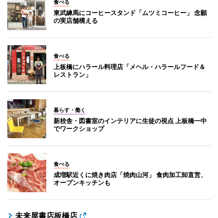
食べる
東武練馬にコーヒースタンド「ムツミコーヒー」 念願
の実店舗構える
食べる
上板橋にハラール料理店「メヘル・ハラールフード＆
レストラン」
暮らす・働く
新校舎・図書室のインテリアに生徒の視点 上板橋一中
でワークショップ
食べる
成増駅近くに焼き肉店「焼肉山河」 食肉加工卸直営、
オープンキッチンも
未来屋書店板橋店