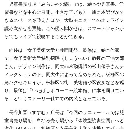
児童書売り場「みらいやの森」では、絵本や児童書、学
習書などを中心に展開。小さな子どもと一緒に本選びがで
きるスペースを整えたほか、大型モニターでのオンライン
読み聞かせを実施。この読み聞かせは、スマートフォンか
らでもライブで視聴することができる。
内装は、女子美術大学と共同開発。監修は、絵本作家
で、女子美術大学特別招聘（しょうへい）教授の三浦太郎
さん。デザイン制作は、同大非常勤講師の杉山優子さんデ
ィレクションの下、同大生によって進められた。板橋区の
鳥ハクセキレイが、板橋区の街、美術館や区役所などを巡
り、最後は「いたばしボローニャ絵本館」に本を届けてい
る、というストーリー仕立ての内装となっている。
長谷川晋（すすむ）店長は「今回のリニューアルでは児
童書売り場を、単なる売り場から『体験型読書空間』へと
進化させるため、板橋区と女子美術大学と連携して話し合