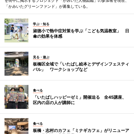
を街中に掲示するプロジェクト「かみいた人物図鑑」の参加者を現在、
「かみいたグリーンファンド」が募集している。
学ぶ・知る
淑徳小で熱中症対策を学ぶ「こども気温教室」 日
傘の効果を体感
見る・遊ぶ
板橋区全域で「いたばし絵本とデザインフェスティ
バル」 ワークショップなど
食べる
「いたばしハッピーゼミ」開催迫る 全45講座、
区内の店の人が講師に
食べる
板橋・志村のカフェ「ミナギカフェ」がリニューア