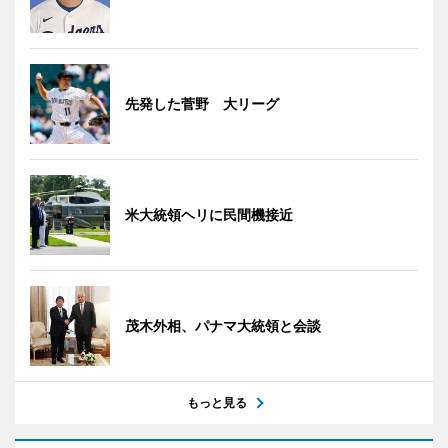
先発した菅野 大リーグ
米大統領ヘリに民間機接近
茂木外相、パナマ大統領と会談
もっと見る