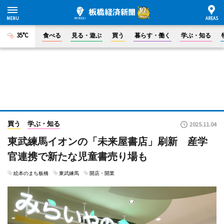
35°C
食べる
見る・遊ぶ
買う
暮らす・働く
学ぶ・知る
買う
学ぶ・知る
2025.11.04
東武練馬イオンの「未来屋書店」刷新 産学
官連携で新たな児童書売り場も
絵本のまち板橋
東武練馬
開店・開業