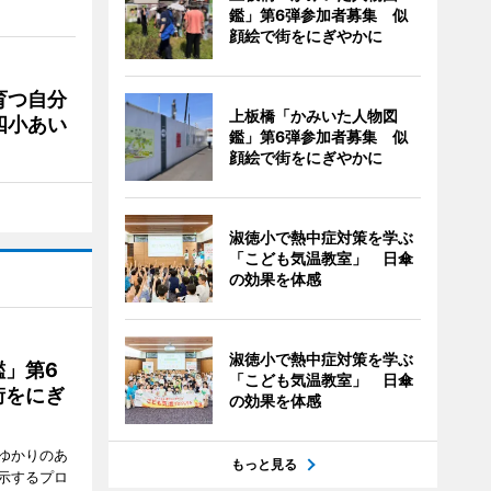
鑑」第6弾参加者募集 似
顔絵で街をにぎやかに
育つ自分
上板橋「かみいた人物図
四小あい
鑑」第6弾参加者募集 似
顔絵で街をにぎやかに
淑徳小で熱中症対策を学ぶ
「こども気温教室」 日傘
の効果を体感
淑徳小で熱中症対策を学ぶ
」第6
「こども気温教室」 日傘
街をにぎ
の効果を体感
ゆかりのあ
もっと見る
示するプロ