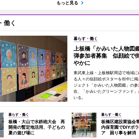
もっと見る
・働く
暮らす・働く
上板橋「かみいた人物図鑑
弾参加者募集 似顔絵で
やかに
東武東上線・上板橋駅周辺で地域に
る人々の似顔絵ポスターを街中に掲
ジェクト「かみいた人物図鑑」の参
在、「かみいたグリーンファンド」
いる。
暮らす・働く
暮らす・働く
板橋・大山で水鉄砲大会 再
板橋区建設業協会
開発の暫定地活用、子どもの
内保育園でDIYボ
夏の遊び場に
ア 困り事を解消