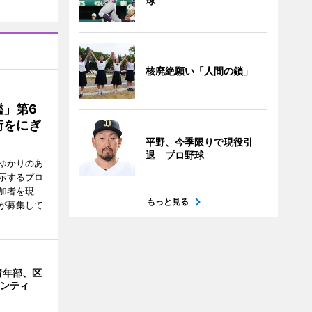
球
核廃絶願い「人間の鎖」
」第6
街をにぎ
平野、今季限りで現役引
退 プロ野球
ゆかりのあ
示するプロ
加者を現
もっと見る
が募集して
青年部、区
ランティ