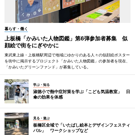
暮らす・働く
上板橋「かみいた人物図鑑」第6弾参加者募集 似
顔絵で街をにぎやかに
東武東上線・上板橋駅周辺で地域にゆかりのある人々の似顔絵ポスター
を街中に掲示するプロジェクト「かみいた人物図鑑」の参加者を現在、
「かみいたグリーンファンド」が募集している。
学ぶ・知る
淑徳小で熱中症対策を学ぶ「こども気温教室」 日
傘の効果を体感
見る・遊ぶ
板橋区全域で「いたばし絵本とデザインフェスティ
バル」 ワークショップなど