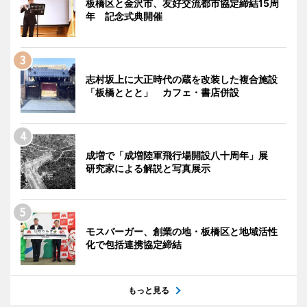
板橋区と金沢市、友好交流都市協定締結15周
年 記念式典開催
志村坂上に大正時代の蔵を改装した複合施設
「板橋ととと」 カフェ・書店併設
成増で「成増陸軍飛行場開設八十周年」展
研究家による解説と写真展示
モスバーガー、創業の地・板橋区と地域活性
化で包括連携協定締結
もっと見る