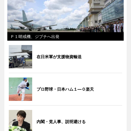
Ｐ１哨戒機、ジブチへ出発
在日米軍が支援物資輸送
プロ野球・日本ハム１―０楽天
内閣・党人事、説明避ける