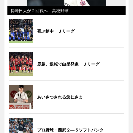
長崎日大が２回戦へ 高校野球
喜ぶ植中 Ｊリーグ
鹿島、逆転で白星発進 Ｊリーグ
あいさつされる悠仁さま
プロ野球・西武２―５ソフトバンク