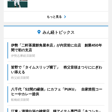
もっと見る
みん経トピックス
伊勢「二軒茶屋餅角屋本店」が内宮前に出店 創業450年
間で初の支店
伊勢志摩経済新聞
皆野で「タイムスリップ横丁」 秩父音頭まつりににぎわ
い添える
秩父経済新聞
八千代「52間の縁側」にカフェ「PUKU」 自家焙煎コー
ヒーやカレー提供
船橋経済新聞
江東・清澄白河の雑貨店、猫アイテム専門店「ネコシカ」