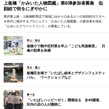
上板橋「かみいた人物図鑑」第6弾参加者募集 似
顔絵で街をにぎやかに
東武東上線・上板橋駅周辺で地域にゆかりのある人々の似顔絵ポスター
を街中に掲示するプロジェクト「かみいた人物図鑑」の参加者を現在、
「かみいたグリーンファンド」が募集している。
学ぶ・知る
淑徳小で熱中症対策を学ぶ「こども気温教室」 日
傘の効果を体感
見る・遊ぶ
板橋区全域で「いたばし絵本とデザインフェスティ
バル」 ワークショップなど
食べる
「いたばしハッピーゼミ」開催迫る 全45講座、
区内の店の人が講師に