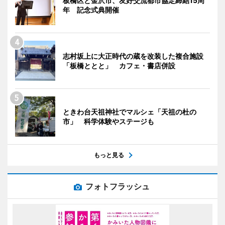
板橋区と金沢市、友好交流都市協定締結15周
年 記念式典開催
志村坂上に大正時代の蔵を改装した複合施設
「板橋ととと」 カフェ・書店併設
ときわ台天祖神社でマルシェ「天祖の杜の
市」 科学体験やステージも
もっと見る
フォトフラッシュ