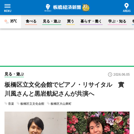
35°C
食べる
見る・遊ぶ
買う
暮らす・働く
学ぶ・知る
見る・遊ぶ
2026.06.05
板橋区立文化会館でピアノ・リサイタル 實
川風さんと黒岩航紀さんが共演へ
音楽
板橋区立文化会館
板橋区大山東町