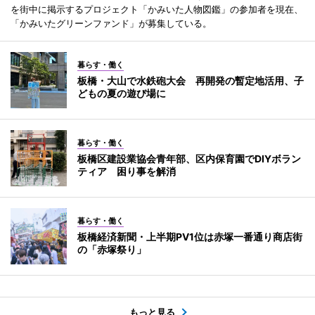
を街中に掲示するプロジェクト「かみいた人物図鑑」の参加者を現在、
「かみいたグリーンファンド」が募集している。
暮らす・働く
板橋・大山で水鉄砲大会 再開発の暫定地活用、子
どもの夏の遊び場に
暮らす・働く
板橋区建設業協会青年部、区内保育園でDIYボラン
ティア 困り事を解消
暮らす・働く
板橋経済新聞・上半期PV1位は赤塚一番通り商店街
の「赤塚祭り」
もっと見る