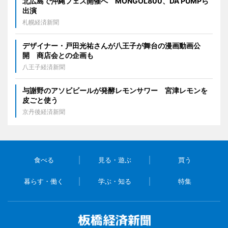
北広島で沖縄フェス開催へ MONGOL800、DA PUMPら
出演
札幌経済新聞
デザイナー・戸田光祐さんが八王子が舞台の漫画動画公
開 商店会との企画も
八王子経済新聞
与謝野のアソビビールが発酵レモンサワー 宮津レモンを
皮ごと使う
京丹後経済新聞
食べる
見る・遊ぶ
買う
暮らす・働く
学ぶ・知る
特集