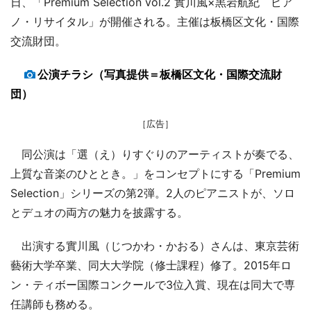
日、「Premium Selection vol.2 實川風×黒岩航紀 ピア
ノ・リサイタル」が開催される。主催は板橋区文化・国際
交流財団。
公演チラシ（写真提供＝板橋区文化・国際交流財
団）
［広告］
同公演は「選（え）りすぐりのアーティストが奏でる、
上質な音楽のひととき。」をコンセプトにする「Premium
Selection」シリーズの第2弾。2人のピアニストが、ソロ
とデュオの両方の魅力を披露する。
出演する實川風（じつかわ・かおる）さんは、東京芸術
藝術大学卒業、同大大学院（修士課程）修了。2015年ロ
ン・ティボー国際コンクールで3位入賞、現在は同大で専
任講師も務める。