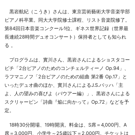
黒岩航紀（こうき）さんは、東京芸術藝術大学音楽学部
ピアノ科卒業。同大大学院修士課程、リスト音楽院修了。
第84回日本音楽コンクール1位、ギネス世界記録（世界最
長連続28時間デュオコンサート）保持者としても知られ
る 。
プログラムは、實川さん、黒岩さんによるショスタコー
ビチ「2台ピアノのためのコンチェルティーノ Op.94」、
ラフマニノフ「2台ピアノのための組曲 第2番 Op.17」と
いったデュオ曲のほか、實川さんによるJ.S.バッハ「主
よ、人の望みの喜びよ（バウアー編）」、黒岩さんによる
スクリャービン「詩曲『焔に向かって』Op.72」などを予
定。
18時30分開場、19時開演。料金は、S席＝4,000円、A
席＝3,000円、小学生～25歳以下＝2,000円。チケットは