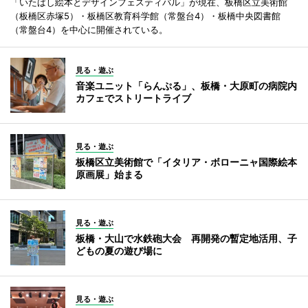
「いたばし絵本とデザインフェスティバル」が現在、板橋区立美術館
（板橋区赤塚5）・板橋区教育科学館（常盤台4）・板橋中央図書館
（常盤台4）を中心に開催されている。
見る・遊ぶ
音楽ユニット「らんぷる」、板橋・大原町の病院内
カフェでストリートライブ
見る・遊ぶ
板橋区立美術館で「イタリア・ボローニャ国際絵本
原画展」始まる
見る・遊ぶ
板橋・大山で水鉄砲大会 再開発の暫定地活用、子
どもの夏の遊び場に
見る・遊ぶ