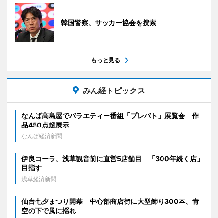
韓国警察、サッカー協会を捜索
もっと見る
みん経トピックス
なんば高島屋でバラエティー番組「プレバト」展覧会 作
品450点超展示
なんば経済新聞
伊良コーラ、浅草観音前に直営5店舗目 「300年続く店」
目指す
浅草経済新聞
仙台七夕まつり開幕 中心部商店街に大型飾り300本、青
空の下で風に揺れ