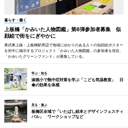
暮らす・働く
上板橋「かみいた人物図鑑」第6弾参加者募集 似
顔絵で街をにぎやかに
東武東上線・上板橋駅周辺で地域にゆかりのある人々の似顔絵ポスター
を街中に掲示するプロジェクト「かみいた人物図鑑」の参加者を現在、
「かみいたグリーンファンド」が募集している。
学ぶ・知る
淑徳小で熱中症対策を学ぶ「こども気温教室」 日
傘の効果を体感
見る・遊ぶ
板橋区全域で「いたばし絵本とデザインフェスティ
バル」 ワークショップなど