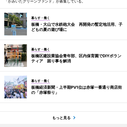
「かみいたグリーンファンド」が募集している。
暮らす・働く
板橋・大山で水鉄砲大会 再開発の暫定地活用、子
どもの夏の遊び場に
暮らす・働く
板橋区建設業協会青年部、区内保育園でDIYボラン
ティア 困り事を解消
暮らす・働く
板橋経済新聞・上半期PV1位は赤塚一番通り商店街
の「赤塚祭り」
もっと見る