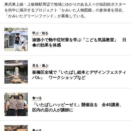
東武東上線・上板橋駅周辺で地域にゆかりのある人々の似顔絵ポスター
を街中に掲示するプロジェクト「かみいた人物図鑑」の参加者を現在、
「かみいたグリーンファンド」が募集している。
学ぶ・知る
淑徳小で熱中症対策を学ぶ「こども気温教室」 日
傘の効果を体感
見る・遊ぶ
板橋区全域で「いたばし絵本とデザインフェスティ
バル」 ワークショップなど
食べる
「いたばしハッピーゼミ」開催迫る 全45講座、
区内の店の人が講師に
食べる