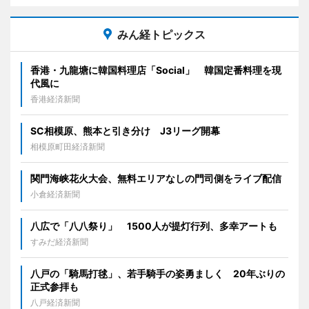
みん経トピックス
香港・九龍塘に韓国料理店「Social」 韓国定番料理を現
代風に
香港経済新聞
SC相模原、熊本と引き分け J3リーグ開幕
相模原町田経済新聞
関門海峡花火大会、無料エリアなしの門司側をライブ配信
小倉経済新聞
八広で「八八祭り」 1500人が提灯行列、多幸アートも
すみだ経済新聞
八戸の「騎馬打毬」、若手騎手の姿勇ましく 20年ぶりの
正式参拝も
八戸経済新聞