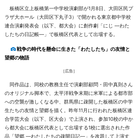
板橋区立上板橋第一中学校演劇部が1月8日、大田区民プ
ラザ大ホール（大田区下丸子3）で開かれる東京都中学校
連合演劇発表会（以下、都大会）に創作劇「にじ ―わた
したちの日記帳―」で板橋区代表として出場する。
戦争の時代を懸命に生きた「わたしたち」の友情と
望郷の物語
［広告］
同作品は、同校の教務主任で演劇部顧問・田中真則さん
のオリジナル脚本で、太平洋戦争末期に米軍による都市部
への空襲が激しくなる中、群馬県に疎開した板橋区の中学
生たちの友情と望郷を描く。昨年11月に行われた板橋区連
合学芸大会（以下、区大会）で上演され、参加10校の中か
ら都大会に板橋区代表として出場する1校に選出された作
品「望郷 ―わたしたちの疎開日記―」を改題して上演す