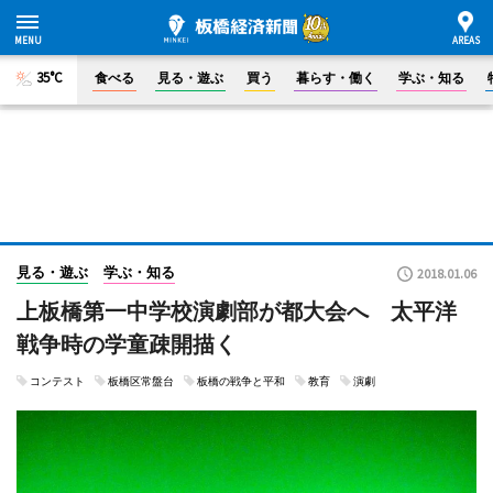
35°C
食べる
見る・遊ぶ
買う
暮らす・働く
学ぶ・知る
見る・遊ぶ
学ぶ・知る
2018.01.06
上板橋第一中学校演劇部が都大会へ 太平洋
戦争時の学童疎開描く
コンテスト
板橋区常盤台
板橋の戦争と平和
教育
演劇