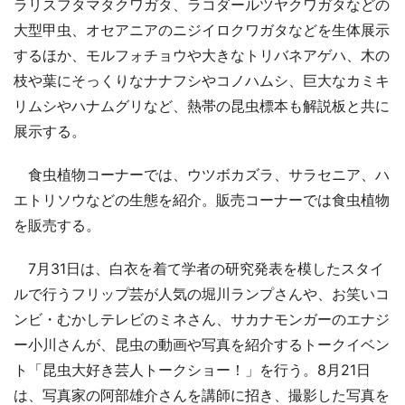
ラリスフタマタクワガタ、ラコダールツヤクワガタなどの
大型甲虫、オセアニアのニジイロクワガタなどを生体展示
するほか、モルフォチョウや大きなトリバネアゲハ、木の
枝や葉にそっくりなナナフシやコノハムシ、巨大なカミキ
リムシやハナムグリなど、熱帯の昆虫標本も解説板と共に
展示する。
食虫植物コーナーでは、ウツボカズラ、サラセニア、ハ
エトリソウなどの生態を紹介。販売コーナーでは食虫植物
を販売する。
7月31日は、白衣を着て学者の研究発表を模したスタイ
ルで行うフリップ芸が人気の堀川ランプさんや、お笑いコ
ンビ・むかしテレビのミネさん、サカナモンガーのエナジ
ー小川さんが、昆虫の動画や写真を紹介するトークイベン
ト「昆虫大好き芸人トークショー！」を行う。8月21日
は、写真家の阿部雄介さんを講師に招き、撮影した写真を