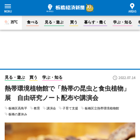
35°C
食べる
見る・遊ぶ
買う
暮らす・働く
学ぶ・知る
見る・遊ぶ
買う
学ぶ・知る
2022.07.14
熱帯環境植物館で「熱帯の昆虫と食虫植物」
展 自由研究ノート配布や講演会
板橋区高島平
教育
講演会
子育て支援
板橋区立熱帯環境植物館
板橋の夏休み