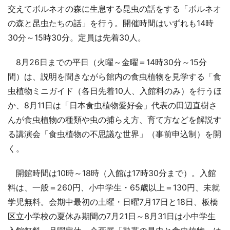
交えてボルネオの森に生息する昆虫の話をする「ボルネオ
の森と昆虫たちの話」を行う。開催時間はいずれも14時
30分～15時30分。定員は先着30人。
8月26日までの平日（火曜～金曜＝14時30分～15分
間）は、説明を聞きながら館内の食虫植物を見学する「食
虫植物ミニガイド（各日先着10人、入館料のみ）を行うほ
か、8月11日は「日本食虫植物愛好会」代表の田辺直樹さ
んが食虫植物の種類や虫の捕らえ方、育て方などを解説す
る講演会「食虫植物の不思議な世界」（事前申込制）を開
く。
開館時間は10時～18時（入館は17時30分まで）。入館
料は、一般＝260円、小中学生・65歳以上＝130円、未就
学児無料。会期中最初の土曜・日曜7月17日と18日、板橋
区立小学校の夏休み期間の7月21日～8月31日は小中学生