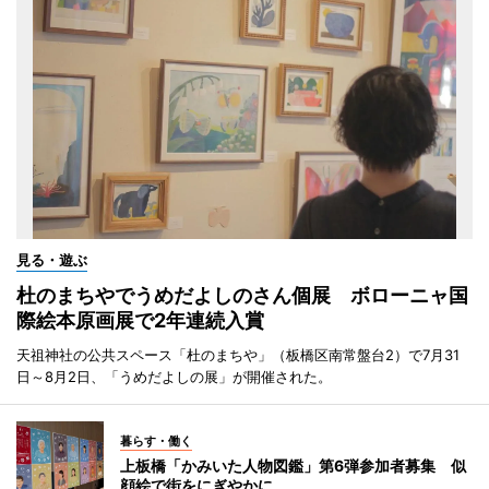
見る・遊ぶ
杜のまちやでうめだよしのさん個展 ボローニャ国
際絵本原画展で2年連続入賞
天祖神社の公共スペース「杜のまちや」（板橋区南常盤台2）で7月31
日～8月2日、「うめだよしの展」が開催された。
暮らす・働く
上板橋「かみいた人物図鑑」第6弾参加者募集 似
顔絵で街をにぎやかに