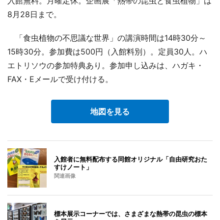
入館無料。月曜定休。企画展「熱帯の昆虫と食虫植物」は
8月28日まで。
「食虫植物の不思議な世界」の講演時間は14時30分～
15時30分。参加費は500円（入館料別）。定員30人。ハ
エトリソウの参加特典あり。参加申し込みは、ハガキ・
FAX・Eメールで受け付ける。
地図を見る
入館者に無料配布する同館オリジナル「自由研究おた
すけノート」
関連画像
標本展示コーナーでは、さまざまな熱帯の昆虫の標本