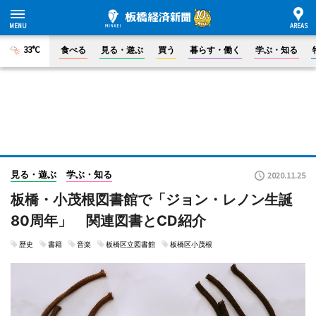
33°C
食べる
見る・遊ぶ
買う
暮らす・働く
学ぶ・知る
見る・遊ぶ
学ぶ・知る
2020.11.25
板橋・小茂根図書館で「ジョン・レノン生誕
80周年」 関連図書とCD紹介
歴史
書籍
音楽
板橋区立図書館
板橋区小茂根