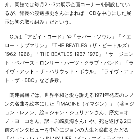
介。同館では毎月2～3の展示企画コーナーを開設してい
るが、館長の渡邊勝史さんによれば「CDを中心にした展
示は初の取り組み」だという。
CDは「アビイ・ロード」や「ラバー・ソウル」「イエ
ロー・サブマリン」「THE BEATLES（ザ・ビートルズ）
1962-1966」「THE BEATLES 1967-1970」「サージェン
ト・ペパーズ・ロンリー・ハーツ・クラブ・バンド」「ラ
イヴ・アット・ザ・ハリウッド・ボウル」「ライヴ・アッ
ト・ザ・BBC」など多数。
関連書籍では、世界平和と愛を訴える1971年発表のレノ
ンの名曲を絵本にした「IMAGINE（イマジン）」（著＝ジ
ョン・レノン、絵＝ジャン・ジュリアンさん、序文＝オ
ノ・ヨーコさん、訳＝岩崎夏海さん）や、死を遂げる2日
前のインタビューを中心にジョンの人生と楽曲をたどる
「ジョン・レノン IN MY LIFE（イン・マイ・ライフ）」