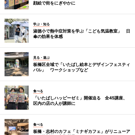
顔絵で街をにぎやかに
学ぶ・知る
淑徳小で熱中症対策を学ぶ「こども気温教室」 日
傘の効果を体感
見る・遊ぶ
板橋区全域で「いたばし絵本とデザインフェスティ
バル」 ワークショップなど
食べる
「いたばしハッピーゼミ」開催迫る 全45講座、
区内の店の人が講師に
食べる
板橋・志村のカフェ「ミナギカフェ」がリニューア