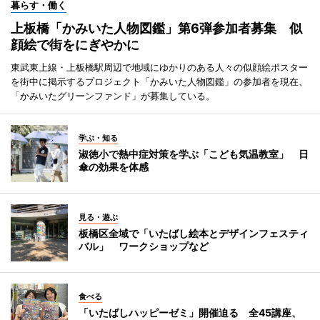
暮らす・働く
上板橋「かみいた人物図鑑」第6弾参加者募集 似
顔絵で街をにぎやかに
東武東上線・上板橋駅周辺で地域にゆかりのある人々の似顔絵ポスター
を街中に掲示するプロジェクト「かみいた人物図鑑」の参加者を現在、
「かみいたグリーンファンド」が募集している。
学ぶ・知る
淑徳小で熱中症対策を学ぶ「こども気温教室」 日
傘の効果を体感
見る・遊ぶ
板橋区全域で「いたばし絵本とデザインフェスティ
バル」 ワークショップなど
食べる
「いたばしハッピーゼミ」開催迫る 全45講座、