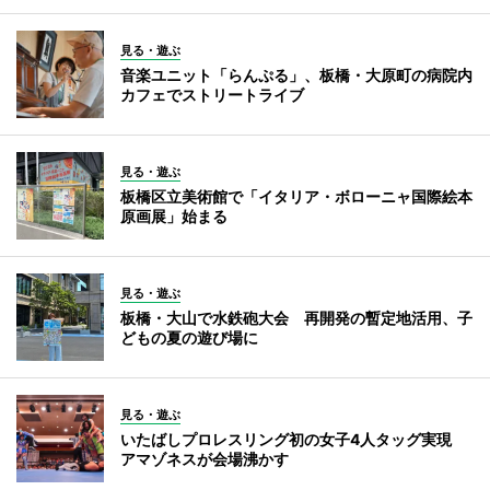
見る・遊ぶ
音楽ユニット「らんぷる」、板橋・大原町の病院内
カフェでストリートライブ
見る・遊ぶ
板橋区立美術館で「イタリア・ボローニャ国際絵本
原画展」始まる
見る・遊ぶ
板橋・大山で水鉄砲大会 再開発の暫定地活用、子
どもの夏の遊び場に
見る・遊ぶ
いたばしプロレスリング初の女子4人タッグ実現
アマゾネスが会場沸かす