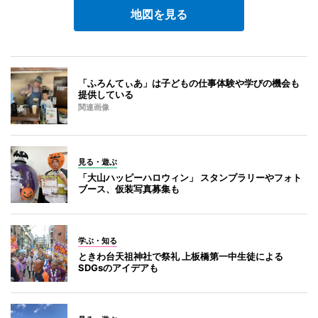
地図を見る
「ふろんてぃあ」は子どもの仕事体験や学びの機会も
提供している
関連画像
見る・遊ぶ
「大山ハッピーハロウィン」 スタンプラリーやフォト
ブース、仮装写真募集も
学ぶ・知る
ときわ台天祖神社で祭礼 上板橋第一中生徒による
SDGsのアイデアも