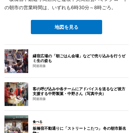
の朝市の営業時間は、いずれも6時30分～8時ごろ。
地図を見る
縁宿広場の「朝ごはん会場」などで売り込みを行うゼ
ミ生の姿も
関連画像
客の呼び込みや各チームにアドバイスを送るなど後方
支援する中野製菓・中野さん（写真中央）
関連画像
食べる
板橋宿不動通りに「ストリートこたつ」 冬の朝市新名
物へ