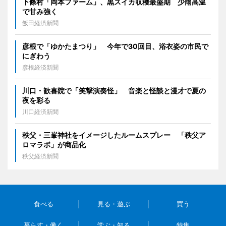
下條村「岡本ファーム」、黒スイカ収穫最盛期 少雨高温
で甘み強く
飯田経済新聞
彦根で「ゆかたまつり」 今年で30回目、浴衣姿の市民で
にぎわう
彦根経済新聞
川口・歓喜院で「笑撃演奏怪」 音楽と怪談と漫才で夏の
夜を彩る
川口経済新聞
秩父・三峯神社をイメージしたルームスプレー 「秩父ア
ロマラボ」が商品化
秩父経済新聞
食べる
見る・遊ぶ
買う
暮らす・働く
学ぶ・知る
特集