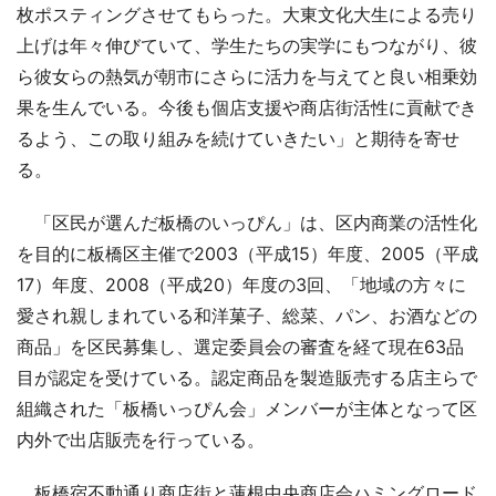
枚ポスティングさせてもらった。大東文化大生による売り
上げは年々伸びていて、学生たちの実学にもつながり、彼
ら彼女らの熱気が朝市にさらに活力を与えてと良い相乗効
果を生んでいる。今後も個店支援や商店街活性に貢献でき
るよう、この取り組みを続けていきたい」と期待を寄せ
る。
「区民が選んだ板橋のいっぴん」は、区内商業の活性化
を目的に板橋区主催で2003（平成15）年度、2005（平成
17）年度、2008（平成20）年度の3回、「地域の方々に
愛され親しまれている和洋菓子、総菜、パン、お酒などの
商品」を区民募集し、選定委員会の審査を経て現在63品
目が認定を受けている。認定商品を製造販売する店主らで
組織された「板橋いっぴん会」メンバーが主体となって区
内外で出店販売を行っている。
板橋宿不動通り商店街と蓮根中央商店会ハミングロード