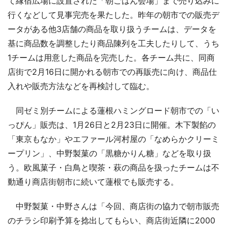
て縁宿広場に設置された「朝ごはん会場」まで売り込みに
行くなどして見事完売を果たした。昨年の朝市での販売デ
ータがある他3店舗の商品を取り扱うチームは、データを
基に商品数を調整したり商品陳列を工夫したりして、うち
1チームは用意した商品を完売した。各チーム共に、同商
店街で2月16日に開かれる朝市での再販売に向け、商品仕
入れや販売方法などを再検討して臨む。
同ゼミ別チームによる蓮根ハミングロード朝市での「い
っぴん」販売は、1月26日と2月23日に開催。木下製餡の
「東京もなか」やエファール河村屋の「なめらかクリーミ
ープリン」、中野製菓の「黒糖かりん糖」などを取り扱
う。欧風菓子・白鳥と喫茶・萩の商品を扱ったチームは不
動通り商店街朝市に続いて蓮根でも販売する。
中野製菓・中野さんは「今回、商店街の協力で朝市販売
のチラシ印刷予算を捻出してもらい、商店街近隣に2000