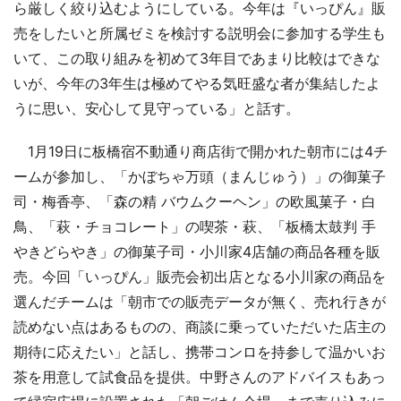
ら厳しく絞り込むようにしている。今年は『いっぴん』販
売をしたいと所属ゼミを検討する説明会に参加する学生も
いて、この取り組みを初めて3年目であまり比較はできな
いが、今年の3年生は極めてやる気旺盛な者が集結したよ
うに思い、安心して見守っている」と話す。
1月19日に板橋宿不動通り商店街で開かれた朝市には4チ
ームが参加し、「かぼちゃ万頭（まんじゅう）」の御菓子
司・梅香亭、「森の精 バウムクーヘン」の欧風菓子・白
鳥、「萩・チョコレート」の喫茶・萩、「板橋太鼓判 手
やきどらやき」の御菓子司・小川家4店舗の商品各種を販
売。今回「いっぴん」販売会初出店となる小川家の商品を
選んだチームは「朝市での販売データが無く、売れ行きが
読めない点はあるものの、商談に乗っていただいた店主の
期待に応えたい」と話し、携帯コンロを持参して温かいお
茶を用意して試食品を提供。中野さんのアドバイスもあっ