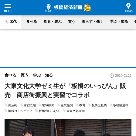
35°C
食べる
見る・遊ぶ
買う
暮らす・働く
学ぶ・知る
食べる
買う
学ぶ・知る
2020.01.22
大東文化大学ゼミ生が「板橋のいっぴん」販
売 商店街振興と実習でコラボ
商店街
縁宿広場
地域振興
産業振興
教育
板橋区板橋
板橋区蓮根
地域コミュニティ
板橋のいっぴん
大東文化大学