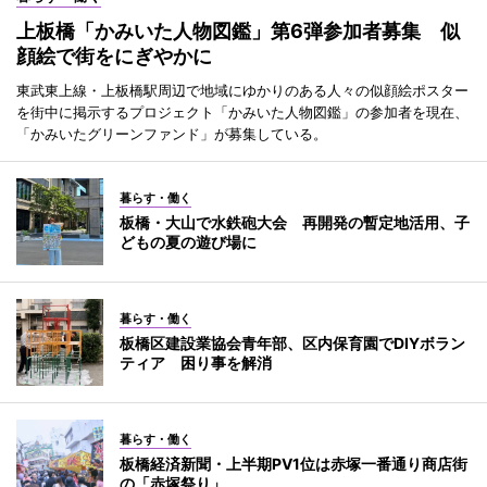
上板橋「かみいた人物図鑑」第6弾参加者募集 似
顔絵で街をにぎやかに
東武東上線・上板橋駅周辺で地域にゆかりのある人々の似顔絵ポスター
を街中に掲示するプロジェクト「かみいた人物図鑑」の参加者を現在、
「かみいたグリーンファンド」が募集している。
暮らす・働く
板橋・大山で水鉄砲大会 再開発の暫定地活用、子
どもの夏の遊び場に
暮らす・働く
板橋区建設業協会青年部、区内保育園でDIYボラン
ティア 困り事を解消
暮らす・働く
板橋経済新聞・上半期PV1位は赤塚一番通り商店街
の「赤塚祭り」